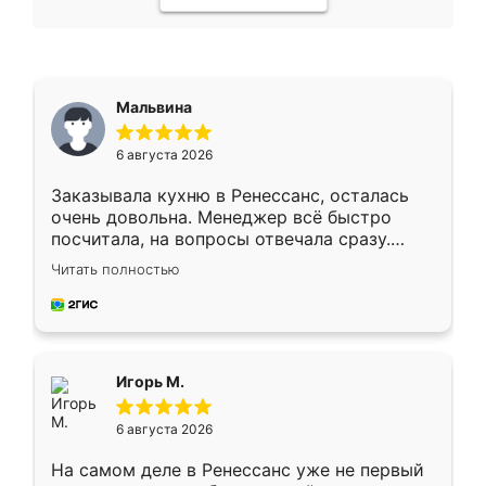
Мальвина
6 августа 2026
Заказывала кухню в Ренессанс, осталась
очень довольна. Менеджер всё быстро
посчитала, на вопросы отвечала сразу.
Замерщик приехал в субботу, подошёл к
Читать полностью
делу со всей ответственностью. Собрали
за день, ребята работали аккуратно, даже
пыли почти не было. Качество отличное,
ящики ходят плавно, ничего не скрипит.
Всё подошло как влитое.
Игорь М.
6 августа 2026
На самом деле в Ренессанс уже не первый