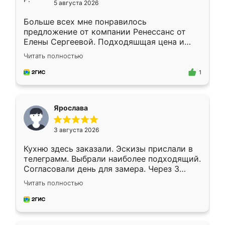
5 августа 2026
Больше всех мне понравилось
предложение от компании Ренессанс от
Елены Сергеевой. Подходяшщая цена и
короткие сроки изготовления. Приехавший
Читать полностью
для замера сотрудник Владислав
предложил по моему эскизу самый
1
подходящий вариант шкафа. Немного его
видоизменил, получилось даже лучше, чем
я хотела.
Ярослава
3 августа 2026
Кухню здесь заказали. Эскизы прислали в
телеграмм. Выбрали наиболее подходящий.
Согласовали день для замера. Через 3
недели кухня была уже готова. Остались
Читать полностью
довольны работой. Спасибо Ренессанс
мебель за качественную работу!