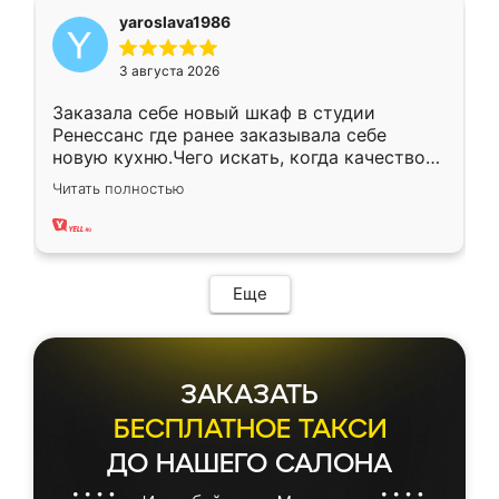
yaroslava1986
3 августа 2026
Заказала себе новый шкаф в студии
Ренессанс где ранее заказывала себе
новую кухню.Чего искать, когда качеством
вполне довольна. Служит кухня уже почти
Читать полностью
два года, нареканий нет.
Еще
ЗАКАЗАТЬ
БЕСПЛАТНОЕ ТАКСИ
ДО НАШЕГО САЛОНА