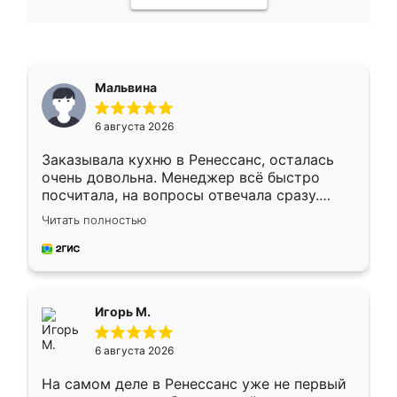
Мальвина
6 августа 2026
Заказывала кухню в Ренессанс, осталась
очень довольна. Менеджер всё быстро
посчитала, на вопросы отвечала сразу.
Замерщик приехал в субботу, подошёл к
Читать полностью
делу со всей ответственностью. Собрали
за день, ребята работали аккуратно, даже
пыли почти не было. Качество отличное,
ящики ходят плавно, ничего не скрипит.
Всё подошло как влитое.
Игорь М.
6 августа 2026
На самом деле в Ренессанс уже не первый