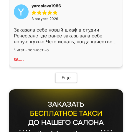
yaroslava1986
3 августа 2026
Заказала себе новый шкаф в студии
Ренессанс где ранее заказывала себе
новую кухню.Чего искать, когда качеством
вполне довольна. Служит кухня уже почти
Читать полностью
два года, нареканий нет.
Еще
ЗАКАЗАТЬ
БЕСПЛАТНОЕ ТАКСИ
ДО НАШЕГО САЛОНА