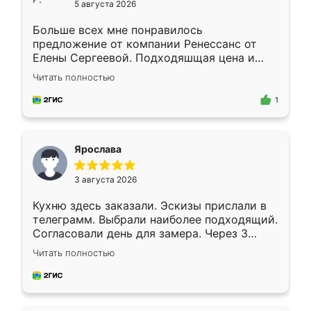
5 августа 2026
Больше всех мне понравилось
предложение от компании Ренессанс от
Елены Сергеевой. Подходяшщая цена и
короткие сроки изготовления. Приехавший
Читать полностью
для замера сотрудник Владислав
предложил по моему эскизу самый
1
подходящий вариант шкафа. Немного его
видоизменил, получилось даже лучше, чем
я хотела.
Ярослава
3 августа 2026
Кухню здесь заказали. Эскизы прислали в
телеграмм. Выбрали наиболее подходящий.
Согласовали день для замера. Через 3
недели кухня была уже готова. Остались
Читать полностью
довольны работой. Спасибо Ренессанс
мебель за качественную работу!