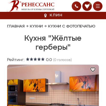
0
КЛИН
ГЛАВНАЯ
→
КУХНИ
→
КУХНИ С ФОТОПЕЧАТЬЮ
Кухня "Жёлтые
герберы"
Рейтинг:
0.0
(
0
голосов)