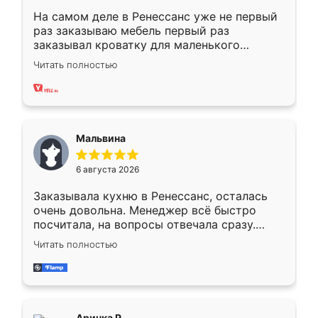
На самом деле в Ренессанс уже не первый
раз заказываю мебель первый раз
заказывал кроватку для маленького
ребёнка при его рождении ,во второй раз
Читать полностью
заказал шкаф-купе. По качеству очень
хорошее сборка достаточно быстрая,
также адекватные цены. До этого
сравнивал с разными конкурентами в этом
сегменте ,выбор у конкурентов куда
Мальвина
меньше, здесь же он более разнообразный.
Мне нравится ,если что-то потребуется из
6 августа 2026
мебели буду заказывать только здесь.
Заказывала кухню в Ренессанс, осталась
очень довольна. Менеджер всё быстро
посчитала, на вопросы отвечала сразу.
Замерщик приехал в субботу, подошёл к
Читать полностью
делу со всей ответственностью. Собрали
за день, ребята работали аккуратно, даже
пыли почти не было. Качество отличное,
ящики ходят плавно, ничего не скрипит.
Всё подошло как влитое.
Аринка Р.