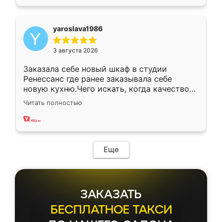
yaroslava1986
3 августа 2026
Заказала себе новый шкаф в студии
Ренессанс где ранее заказывала себе
новую кухню.Чего искать, когда качеством
вполне довольна. Служит кухня уже почти
Читать полностью
два года, нареканий нет.
Еще
ЗАКАЗАТЬ
БЕСПЛАТНОЕ ТАКСИ