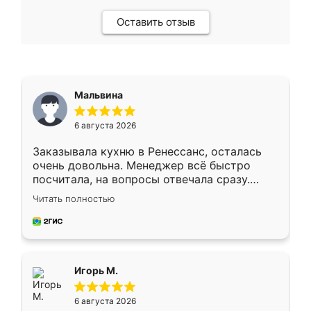
Оставить отзыв
Мальвина
6 августа 2026
Заказывала кухню в Ренессанс, осталась
очень довольна. Менеджер всё быстро
посчитала, на вопросы отвечала сразу.
Замерщик приехал в субботу, подошёл к
Читать полностью
делу со всей ответственностью. Собрали
за день, ребята работали аккуратно, даже
пыли почти не было. Качество отличное,
ящики ходят плавно, ничего не скрипит.
Всё подошло как влитое.
Игорь М.
6 августа 2026