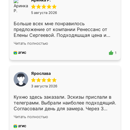
5 августа 2026
Больше всех мне понравилось
предложение от компании Ренессанс от
Елены Сергеевой. Подходяшщая цена и
короткие сроки изготовления. Приехавший
Читать полностью
для замера сотрудник Владислав
предложил по моему эскизу самый
1
подходящий вариант шкафа. Немного его
видоизменил, получилось даже лучше, чем
я хотела.
Ярослава
3 августа 2026
Кухню здесь заказали. Эскизы прислали в
телеграмм. Выбрали наиболее подходящий.
Согласовали день для замера. Через 3
недели кухня была уже готова. Остались
Читать полностью
довольны работой. Спасибо Ренессанс
мебель за качественную работу!