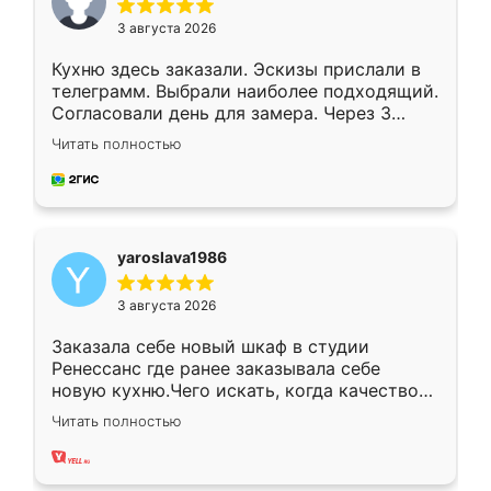
3 августа 2026
Кухню здесь заказали. Эскизы прислали в
телеграмм. Выбрали наиболее подходящий.
Согласовали день для замера. Через 3
недели кухня была уже готова. Остались
Читать полностью
довольны работой. Спасибо Ренессанс
мебель за качественную работу!
yaroslava1986
3 августа 2026
Заказала себе новый шкаф в студии
Ренессанс где ранее заказывала себе
новую кухню.Чего искать, когда качеством
вполне довольна. Служит кухня уже почти
Читать полностью
два года, нареканий нет.