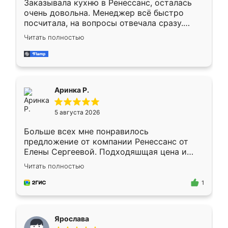
Заказывала кухню в Ренессанс, осталась
очень довольна. Менеджер всё быстро
посчитала, на вопросы отвечала сразу.
Замерщик приехал в субботу, подошёл к
Читать полностью
делу со всей ответственностью. Собрали
за день, ребята работали аккуратно, даже
пыли почти не было. Качество отличное,
ящики ходят плавно, ничего не скрипит.
Всё подошло как влитое.
Аринка Р.
5 августа 2026
Больше всех мне понравилось
предложение от компании Ренессанс от
Елены Сергеевой. Подходяшщая цена и
короткие сроки изготовления. Приехавший
Читать полностью
для замера сотрудник Владислав
предложил по моему эскизу самый
1
подходящий вариант шкафа. Немного его
видоизменил, получилось даже лучше, чем
я хотела.
Ярослава