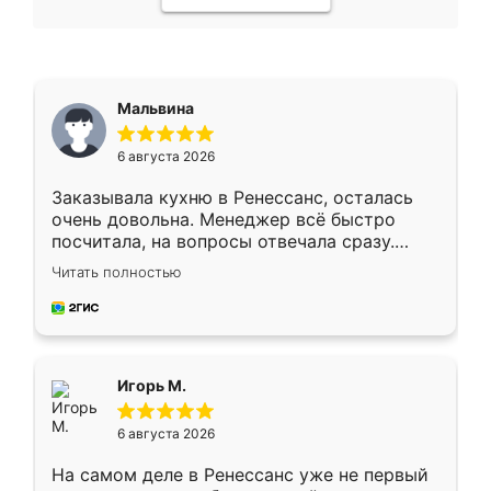
Мальвина
6 августа 2026
Заказывала кухню в Ренессанс, осталась
очень довольна. Менеджер всё быстро
посчитала, на вопросы отвечала сразу.
Замерщик приехал в субботу, подошёл к
Читать полностью
делу со всей ответственностью. Собрали
за день, ребята работали аккуратно, даже
пыли почти не было. Качество отличное,
ящики ходят плавно, ничего не скрипит.
Всё подошло как влитое.
Игорь М.
6 августа 2026
На самом деле в Ренессанс уже не первый