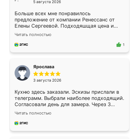
5 августа 2026
Больше всех мне понравилось
предложение от компании Ренессанс от
Елены Сергеевой. Подходяшщая цена и
короткие сроки изготовления. Приехавший
Читать полностью
для замера сотрудник Владислав
предложил по моему эскизу самый
1
подходящий вариант шкафа. Немного его
видоизменил, получилось даже лучше, чем
я хотела.
Ярослава
3 августа 2026
Кухню здесь заказали. Эскизы прислали в
телеграмм. Выбрали наиболее подходящий.
Согласовали день для замера. Через 3
недели кухня была уже готова. Остались
Читать полностью
довольны работой. Спасибо Ренессанс
мебель за качественную работу!