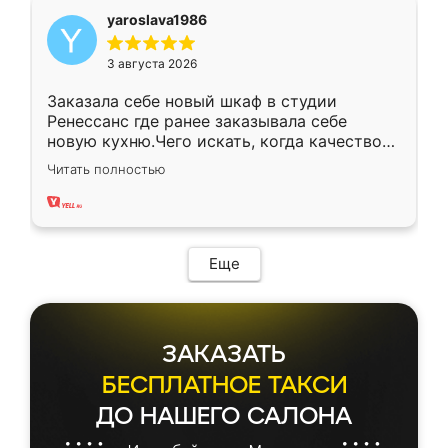
yaroslava1986
3 августа 2026
Заказала себе новый шкаф в студии
Ренессанс где ранее заказывала себе
новую кухню.Чего искать, когда качеством
вполне довольна. Служит кухня уже почти
Читать полностью
два года, нареканий нет.
Еще
ЗАКАЗАТЬ
БЕСПЛАТНОЕ ТАКСИ
ДО НАШЕГО САЛОНА