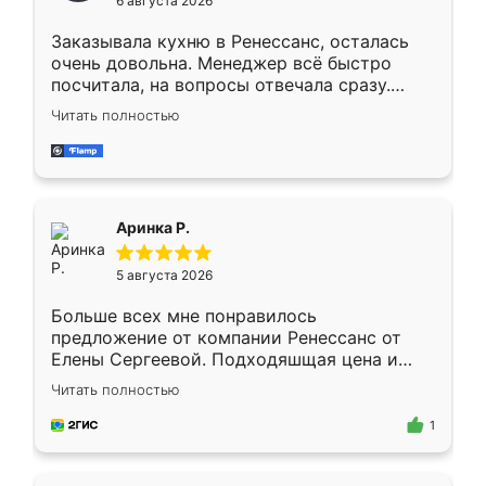
6 августа 2026
мебели буду заказывать только здесь.
Заказывала кухню в Ренессанс, осталась
очень довольна. Менеджер всё быстро
посчитала, на вопросы отвечала сразу.
Замерщик приехал в субботу, подошёл к
Читать полностью
делу со всей ответственностью. Собрали
за день, ребята работали аккуратно, даже
пыли почти не было. Качество отличное,
ящики ходят плавно, ничего не скрипит.
Всё подошло как влитое.
Аринка Р.
5 августа 2026
Больше всех мне понравилось
предложение от компании Ренессанс от
Елены Сергеевой. Подходяшщая цена и
короткие сроки изготовления. Приехавший
Читать полностью
для замера сотрудник Владислав
предложил по моему эскизу самый
1
подходящий вариант шкафа. Немного его
видоизменил, получилось даже лучше, чем