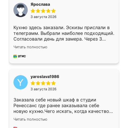
я хотела.
Ярослава
3 августа 2026
Кухню здесь заказали. Эскизы прислали в
телеграмм. Выбрали наиболее подходящий.
Согласовали день для замера. Через 3
недели кухня была уже готова. Остались
Читать полностью
довольны работой. Спасибо Ренессанс
мебель за качественную работу!
yaroslava1986
3 августа 2026
Заказала себе новый шкаф в студии
Ренессанс где ранее заказывала себе
новую кухню.Чего искать, когда качеством
вполне довольна. Служит кухня уже почти
Читать полностью
два года, нареканий нет.