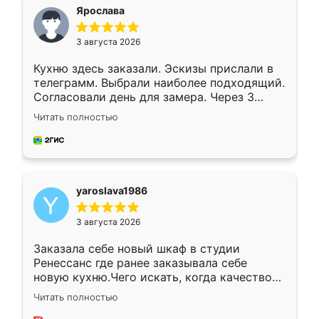
я хотела.
Ярослава
3 августа 2026
Кухню здесь заказали. Эскизы прислали в
телеграмм. Выбрали наиболее подходящий.
Согласовали день для замера. Через 3
недели кухня была уже готова. Остались
Читать полностью
довольны работой. Спасибо Ренессанс
мебель за качественную работу!
yaroslava1986
3 августа 2026
Заказала себе новый шкаф в студии
Ренессанс где ранее заказывала себе
новую кухню.Чего искать, когда качеством
вполне довольна. Служит кухня уже почти
Читать полностью
два года, нареканий нет.