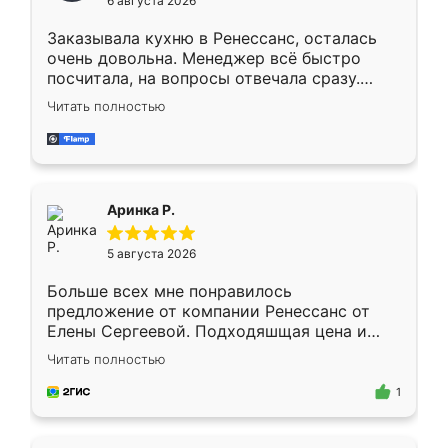
6 августа 2026
мебели буду заказывать только здесь.
Заказывала кухню в Ренессанс, осталась
очень довольна. Менеджер всё быстро
посчитала, на вопросы отвечала сразу.
Замерщик приехал в субботу, подошёл к
Читать полностью
делу со всей ответственностью. Собрали
за день, ребята работали аккуратно, даже
пыли почти не было. Качество отличное,
ящики ходят плавно, ничего не скрипит.
Всё подошло как влитое.
Аринка Р.
5 августа 2026
Больше всех мне понравилось
предложение от компании Ренессанс от
Елены Сергеевой. Подходяшщая цена и
короткие сроки изготовления. Приехавший
Читать полностью
для замера сотрудник Владислав
предложил по моему эскизу самый
1
подходящий вариант шкафа. Немного его
видоизменил, получилось даже лучше, чем