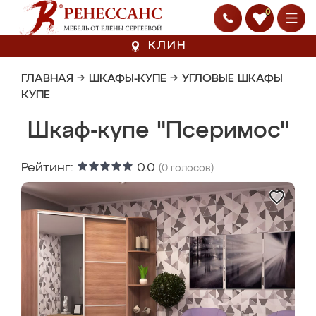
0
КЛИН
ГЛАВНАЯ
→
ШКАФЫ-КУПЕ
→
УГЛОВЫЕ ШКАФЫ
КУПЕ
Шкаф-купе "Псеримос"
Рейтинг:
0.0
(
0
голосов)