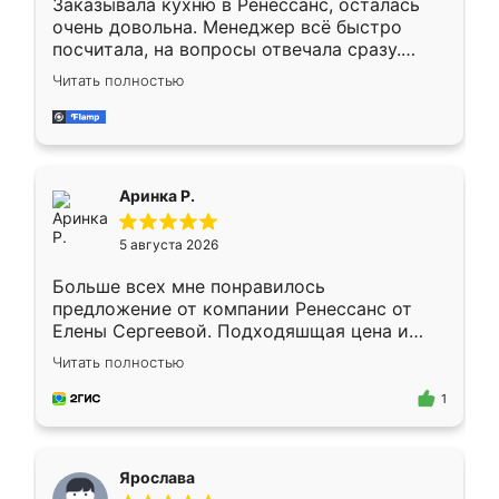
Заказывала кухню в Ренессанс, осталась
очень довольна. Менеджер всё быстро
посчитала, на вопросы отвечала сразу.
Замерщик приехал в субботу, подошёл к
Читать полностью
делу со всей ответственностью. Собрали
за день, ребята работали аккуратно, даже
пыли почти не было. Качество отличное,
ящики ходят плавно, ничего не скрипит.
Всё подошло как влитое.
Аринка Р.
5 августа 2026
Больше всех мне понравилось
предложение от компании Ренессанс от
Елены Сергеевой. Подходяшщая цена и
короткие сроки изготовления. Приехавший
Читать полностью
для замера сотрудник Владислав
предложил по моему эскизу самый
1
подходящий вариант шкафа. Немного его
видоизменил, получилось даже лучше, чем
я хотела.
Ярослава