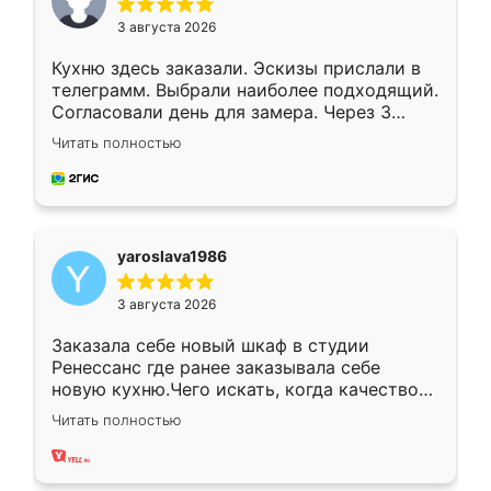
3 августа 2026
Кухню здесь заказали. Эскизы прислали в
телеграмм. Выбрали наиболее подходящий.
Согласовали день для замера. Через 3
недели кухня была уже готова. Остались
Читать полностью
довольны работой. Спасибо Ренессанс
мебель за качественную работу!
yaroslava1986
3 августа 2026
Заказала себе новый шкаф в студии
Ренессанс где ранее заказывала себе
новую кухню.Чего искать, когда качеством
вполне довольна. Служит кухня уже почти
Читать полностью
два года, нареканий нет.