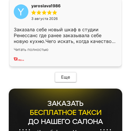
yaroslava1986
3 августа 2026
Заказала себе новый шкаф в студии
Ренессанс где ранее заказывала себе
новую кухню.Чего искать, когда качеством
вполне довольна. Служит кухня уже почти
Читать полностью
два года, нареканий нет.
Еще
ЗАКАЗАТЬ
БЕСПЛАТНОЕ ТАКСИ
ДО НАШЕГО САЛОНА