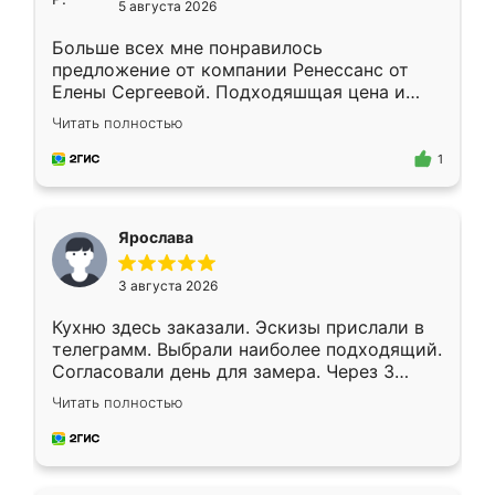
5 августа 2026
Больше всех мне понравилось
предложение от компании Ренессанс от
Елены Сергеевой. Подходяшщая цена и
короткие сроки изготовления. Приехавший
Читать полностью
для замера сотрудник Владислав
предложил по моему эскизу самый
1
подходящий вариант шкафа. Немного его
видоизменил, получилось даже лучше, чем
я хотела.
Ярослава
3 августа 2026
Кухню здесь заказали. Эскизы прислали в
телеграмм. Выбрали наиболее подходящий.
Согласовали день для замера. Через 3
недели кухня была уже готова. Остались
Читать полностью
довольны работой. Спасибо Ренессанс
мебель за качественную работу!