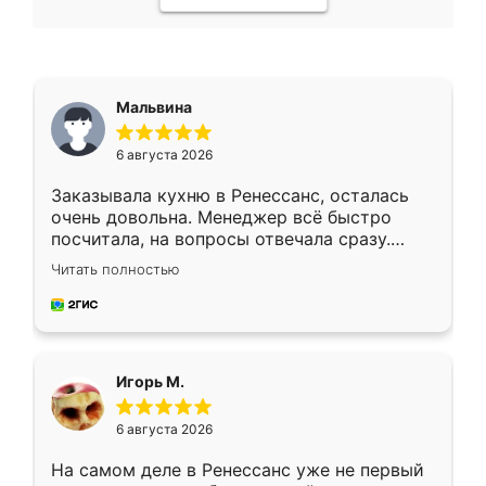
Мальвина
6 августа 2026
Заказывала кухню в Ренессанс, осталась
очень довольна. Менеджер всё быстро
посчитала, на вопросы отвечала сразу.
Замерщик приехал в субботу, подошёл к
Читать полностью
делу со всей ответственностью. Собрали
за день, ребята работали аккуратно, даже
пыли почти не было. Качество отличное,
ящики ходят плавно, ничего не скрипит.
Всё подошло как влитое.
Игорь М.
6 августа 2026
На самом деле в Ренессанс уже не первый