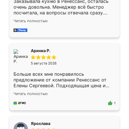
Заказывала кухню в Ренессанс, осталась
очень довольна. Менеджер всё быстро
посчитала, на вопросы отвечала сразу.
Замерщик приехал в субботу, подошёл к
Читать полностью
делу со всей ответственностью. Собрали
за день, ребята работали аккуратно, даже
пыли почти не было. Качество отличное,
ящики ходят плавно, ничего не скрипит.
Всё подошло как влитое.
Аринка Р.
5 августа 2026
Больше всех мне понравилось
предложение от компании Ренессанс от
Елены Сергеевой. Подходяшщая цена и
короткие сроки изготовления. Приехавший
Читать полностью
для замера сотрудник Владислав
предложил по моему эскизу самый
1
подходящий вариант шкафа. Немного его
видоизменил, получилось даже лучше, чем
я хотела.
Ярослава