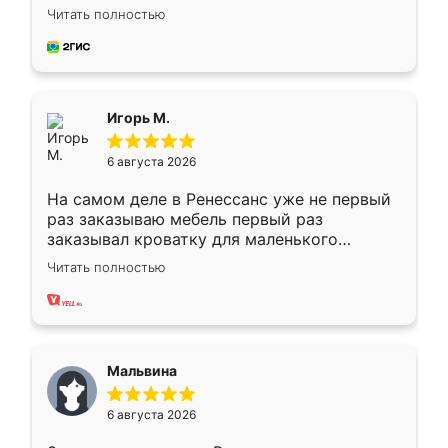
Замерщик приехал в субботу, подошёл к
Читать полностью
делу со всей ответственностью. Собрали
за день, ребята работали аккуратно, даже
пыли почти не было. Качество отличное,
ящики ходят плавно, ничего не скрипит.
Всё подошло как влитое.
Игорь М.
6 августа 2026
На самом деле в Ренессанс уже не первый
раз заказываю мебель первый раз
заказывал кроватку для маленького
ребёнка при его рождении ,во второй раз
Читать полностью
заказал шкаф-купе. По качеству очень
хорошее сборка достаточно быстрая,
также адекватные цены. До этого
сравнивал с разными конкурентами в этом
сегменте ,выбор у конкурентов куда
Мальвина
меньше, здесь же он более разнообразный.
Мне нравится ,если что-то потребуется из
6 августа 2026
мебели буду заказывать только здесь.