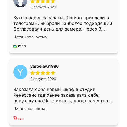
3 августа 2026
Кухню здесь заказали. Эскизы прислали в
телеграмм. Выбрали наиболее подходящий.
Согласовали день для замера. Через 3
недели кухня была уже готова. Остались
Читать полностью
довольны работой. Спасибо Ренессанс
мебель за качественную работу!
yaroslava1986
3 августа 2026
Заказала себе новый шкаф в студии
Ренессанс где ранее заказывала себе
новую кухню.Чего искать, когда качеством
вполне довольна. Служит кухня уже почти
Читать полностью
два года, нареканий нет.