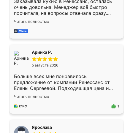
Заказывала кухню в Ренессанс, осталась
очень довольна. Менеджер всё быстро
посчитала, на вопросы отвечала сразу.
Замерщик приехал в субботу, подошёл к
Читать полностью
делу со всей ответственностью. Собрали
за день, ребята работали аккуратно, даже
пыли почти не было. Качество отличное,
ящики ходят плавно, ничего не скрипит.
Всё подошло как влитое.
Аринка Р.
5 августа 2026
Больше всех мне понравилось
предложение от компании Ренессанс от
Елены Сергеевой. Подходяшщая цена и
короткие сроки изготовления. Приехавший
Читать полностью
для замера сотрудник Владислав
предложил по моему эскизу самый
1
подходящий вариант шкафа. Немного его
видоизменил, получилось даже лучше, чем
я хотела.
Ярослава