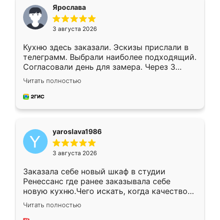
я хотела.
Ярослава
3 августа 2026
Кухню здесь заказали. Эскизы прислали в
телеграмм. Выбрали наиболее подходящий.
Согласовали день для замера. Через 3
недели кухня была уже готова. Остались
Читать полностью
довольны работой. Спасибо Ренессанс
мебель за качественную работу!
yaroslava1986
3 августа 2026
Заказала себе новый шкаф в студии
Ренессанс где ранее заказывала себе
новую кухню.Чего искать, когда качеством
вполне довольна. Служит кухня уже почти
Читать полностью
два года, нареканий нет.