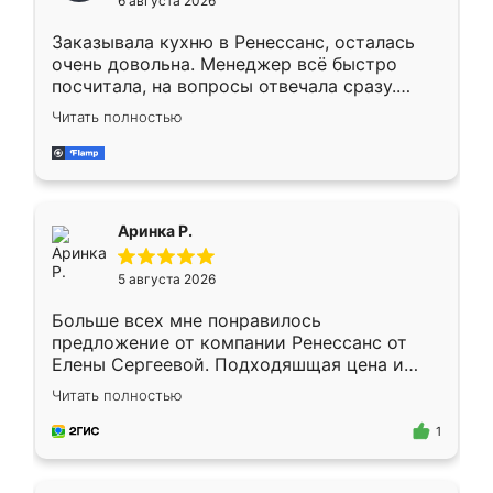
6 августа 2026
мебели буду заказывать только здесь.
Заказывала кухню в Ренессанс, осталась
очень довольна. Менеджер всё быстро
посчитала, на вопросы отвечала сразу.
Замерщик приехал в субботу, подошёл к
Читать полностью
делу со всей ответственностью. Собрали
за день, ребята работали аккуратно, даже
пыли почти не было. Качество отличное,
ящики ходят плавно, ничего не скрипит.
Всё подошло как влитое.
Аринка Р.
5 августа 2026
Больше всех мне понравилось
предложение от компании Ренессанс от
Елены Сергеевой. Подходяшщая цена и
короткие сроки изготовления. Приехавший
Читать полностью
для замера сотрудник Владислав
предложил по моему эскизу самый
1
подходящий вариант шкафа. Немного его
видоизменил, получилось даже лучше, чем