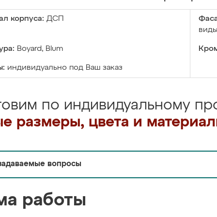
ал корпуса:
ДСП
Фаса
виды
ура:
Boyard, Blum
Кром
ы:
индивидуально под Ваш заказ
товим по индивидуальному про
е размеры, цвета и материа
задаваемые вопросы
ма работы