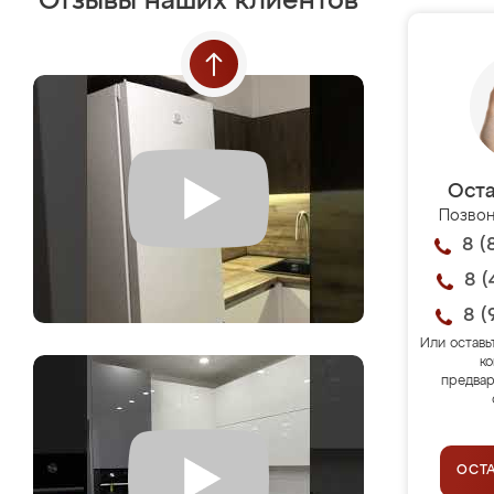
Отзывы наших клиентов
Оста
Позвон
8 (
8 (
8 (
Или оставь
ко
предвар
ОСТ