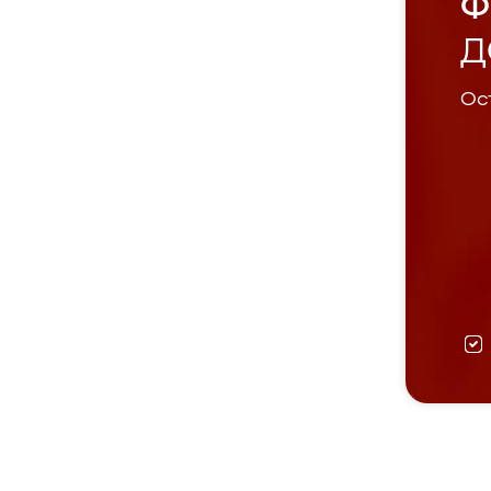
Ф
Д
Ост