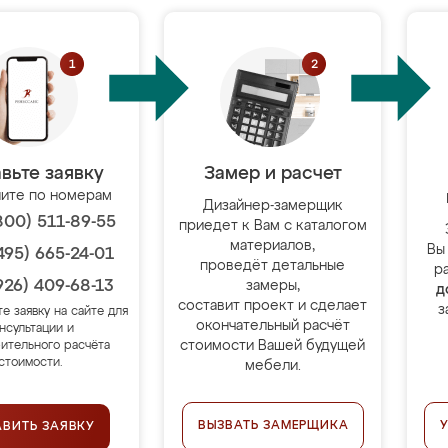
вьте заявку
Замер и расчет
ите по номерам
Дизайнер-замерщик
800) 511-89-55
приедет к Вам с каталогом
материалов,
Вы
495) 665-24-01
проведёт детальные
р
926) 409-68-13
замеры,
д
составит проект и сделает
з
те заявку на сайте для
окончательный расчёт
нсультации и
стоимости Вашей будущей
ительного расчёта
стоимости.
мебели.
ВЫЗВАТЬ ЗАМЕРЩИКА
АВИТЬ ЗАЯВКУ