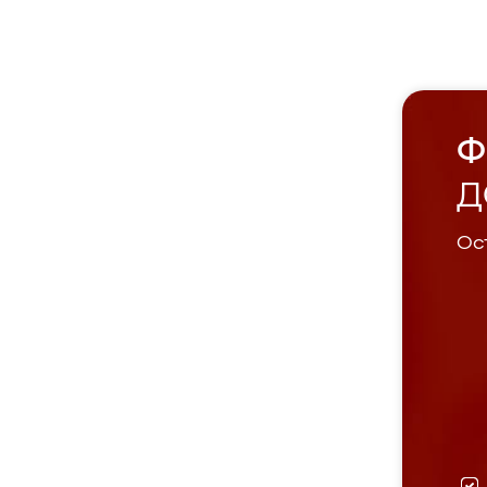
Ф
Д
Ост