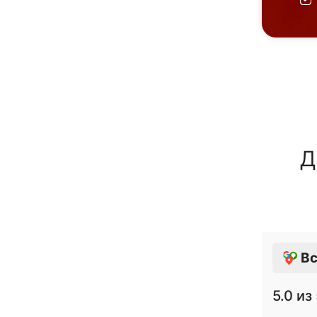
Д
Вс
5.0
из 