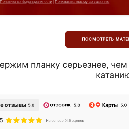
Политике конфиденциальности
|
Пользовательскому соглашению
ПОСМОТРЕТЬ МАТ
ержим планку серьезнее, чем
катани
е отзывы
5.0
5.0
5.0
5
На основе
945
оценок