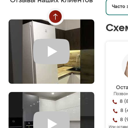
Отзывы наших клиентов
Часто 
Схе
Оста
Позвон
8 (
8 (
8 (
Или оставь