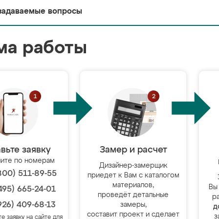
задаваемые вопросы
ма работы
вьте заявку
Замер и расчет
ите по номерам
Дизайнер-замерщик
800) 511-89-55
приедет к Вам с каталогом
материалов,
Вы
495) 665-24-01
проведёт детальные
р
926) 409-68-13
замеры,
д
составит проект и сделает
з
те заявку на сайте для