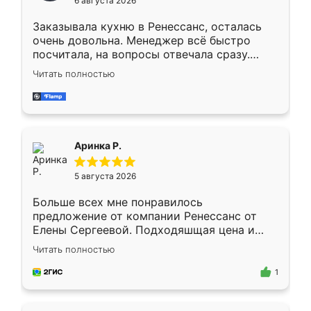
6 августа 2026
мебели буду заказывать только здесь.
Заказывала кухню в Ренессанс, осталась
очень довольна. Менеджер всё быстро
посчитала, на вопросы отвечала сразу.
Замерщик приехал в субботу, подошёл к
Читать полностью
делу со всей ответственностью. Собрали
за день, ребята работали аккуратно, даже
пыли почти не было. Качество отличное,
ящики ходят плавно, ничего не скрипит.
Всё подошло как влитое.
Аринка Р.
5 августа 2026
Больше всех мне понравилось
предложение от компании Ренессанс от
Елены Сергеевой. Подходяшщая цена и
короткие сроки изготовления. Приехавший
Читать полностью
для замера сотрудник Владислав
предложил по моему эскизу самый
1
подходящий вариант шкафа. Немного его
видоизменил, получилось даже лучше, чем