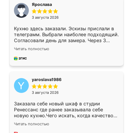
я хотела.
Ярослава
3 августа 2026
Кухню здесь заказали. Эскизы прислали в
телеграмм. Выбрали наиболее подходящий.
Согласовали день для замера. Через 3
недели кухня была уже готова. Остались
Читать полностью
довольны работой. Спасибо Ренессанс
мебель за качественную работу!
yaroslava1986
3 августа 2026
Заказала себе новый шкаф в студии
Ренессанс где ранее заказывала себе
новую кухню.Чего искать, когда качеством
вполне довольна. Служит кухня уже почти
Читать полностью
два года, нареканий нет.