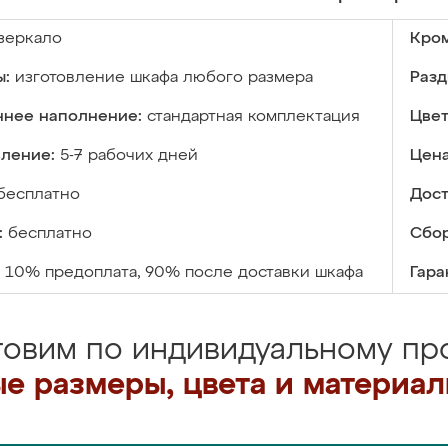
зеркало
Кром
ы:
изготовление шкафа любого размера
Разд
ннее наполнение:
стандартная комплектация
Цвет
вление:
5-7 рабочих дней
Цена
бесплатно
Дост
:
бесплатно
Сбор
10% предоплата, 90% после доставки шкафа
Гара
товим по индивидуальному про
е размеры, цвета и материа