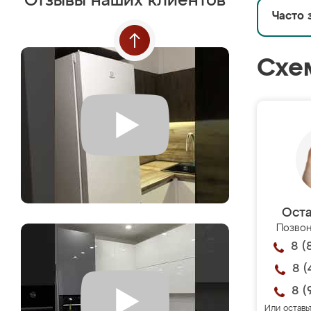
Отзывы наших клиентов
Часто 
Схе
Оста
Позвон
8 (
8 (
8 (
Или оставь