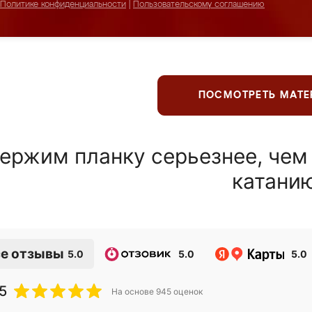
Политике конфиденциальности
|
Пользовательскому соглашению
ПОСМОТРЕТЬ МАТ
ержим планку серьезнее, чем
катани
е отзывы
5.0
5.0
5.0
5
На основе
945
оценок