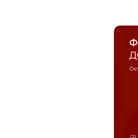
Ф
Д
Ост