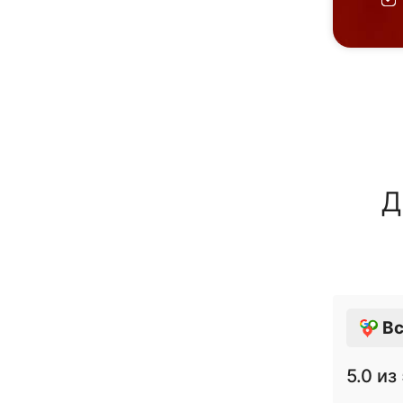
Д
Вс
5.0
из 