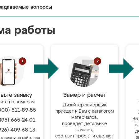
задаваемые вопросы
ма работы
вьте заявку
Замер и расчет
ите по номерам
Дизайнер-замерщик
800) 511-89-55
приедет к Вам с каталогом
материалов,
Вы
495) 665-24-01
проведёт детальные
р
926) 409-68-13
замеры,
д
составит проект и сделает
з
те заявку на сайте для