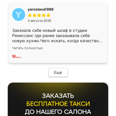
yaroslava1986
3 августа 2026
Заказала себе новый шкаф в студии
Ренессанс где ранее заказывала себе
новую кухню.Чего искать, когда качеством
вполне довольна. Служит кухня уже почти
Читать полностью
два года, нареканий нет.
Еще
ЗАКАЗАТЬ
БЕСПЛАТНОЕ ТАКСИ
ДО НАШЕГО САЛОНА