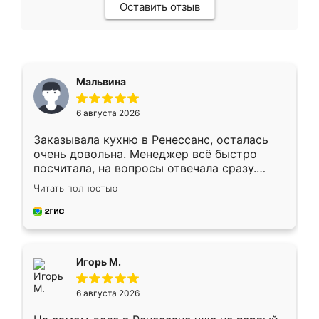
Оставить отзыв
Мальвина
6 августа 2026
Заказывала кухню в Ренессанс, осталась
очень довольна. Менеджер всё быстро
посчитала, на вопросы отвечала сразу.
Замерщик приехал в субботу, подошёл к
Читать полностью
делу со всей ответственностью. Собрали
за день, ребята работали аккуратно, даже
пыли почти не было. Качество отличное,
ящики ходят плавно, ничего не скрипит.
Всё подошло как влитое.
Игорь М.
6 августа 2026