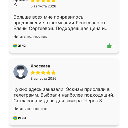
5 августа 2026
Больше всех мне понравилось
предложение от компании Ренессанс от
Елены Сергеевой. Подходяшщая цена и
короткие сроки изготовления. Приехавший
Читать полностью
для замера сотрудник Владислав
предложил по моему эскизу самый
1
подходящий вариант шкафа. Немного его
видоизменил, получилось даже лучше, чем
я хотела.
Ярослава
3 августа 2026
Кухню здесь заказали. Эскизы прислали в
телеграмм. Выбрали наиболее подходящий.
Согласовали день для замера. Через 3
недели кухня была уже готова. Остались
Читать полностью
довольны работой. Спасибо Ренессанс
мебель за качественную работу!