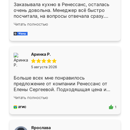
Заказывала кухню в Ренессанс, осталась
очень довольна. Менеджер всё быстро
посчитала, на вопросы отвечала сразу.
Замерщик приехал в субботу, подошёл к
Читать полностью
делу со всей ответственностью. Собрали
за день, ребята работали аккуратно, даже
пыли почти не было. Качество отличное,
ящики ходят плавно, ничего не скрипит.
Всё подошло как влитое.
Аринка Р.
5 августа 2026
Больше всех мне понравилось
предложение от компании Ренессанс от
Елены Сергеевой. Подходяшщая цена и
короткие сроки изготовления. Приехавший
Читать полностью
для замера сотрудник Владислав
предложил по моему эскизу самый
1
подходящий вариант шкафа. Немного его
видоизменил, получилось даже лучше, чем
я хотела.
Ярослава