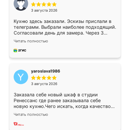
3 августа 2026
Кухню здесь заказали. Эскизы прислали в
телеграмм. Выбрали наиболее подходящий.
Согласовали день для замера. Через 3
недели кухня была уже готова. Остались
Читать полностью
довольны работой. Спасибо Ренессанс
мебель за качественную работу!
yaroslava1986
3 августа 2026
Заказала себе новый шкаф в студии
Ренессанс где ранее заказывала себе
новую кухню.Чего искать, когда качеством
вполне довольна. Служит кухня уже почти
Читать полностью
два года, нареканий нет.