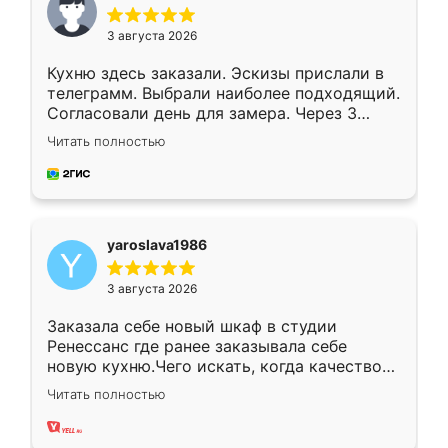
3 августа 2026
Кухню здесь заказали. Эскизы прислали в
телеграмм. Выбрали наиболее подходящий.
Согласовали день для замера. Через 3
недели кухня была уже готова. Остались
Читать полностью
довольны работой. Спасибо Ренессанс
мебель за качественную работу!
yaroslava1986
3 августа 2026
Заказала себе новый шкаф в студии
Ренессанс где ранее заказывала себе
новую кухню.Чего искать, когда качеством
вполне довольна. Служит кухня уже почти
Читать полностью
два года, нареканий нет.