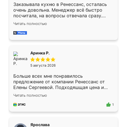
Заказывала кухню в Ренессанс, осталась
очень довольна. Менеджер всё быстро
посчитала, на вопросы отвечала сразу.
Замерщик приехал в субботу, подошёл к
Читать полностью
делу со всей ответственностью. Собрали
за день, ребята работали аккуратно, даже
пыли почти не было. Качество отличное,
ящики ходят плавно, ничего не скрипит.
Всё подошло как влитое.
Аринка Р.
5 августа 2026
Больше всех мне понравилось
предложение от компании Ренессанс от
Елены Сергеевой. Подходяшщая цена и
короткие сроки изготовления. Приехавший
Читать полностью
для замера сотрудник Владислав
предложил по моему эскизу самый
1
подходящий вариант шкафа. Немного его
видоизменил, получилось даже лучше, чем
я хотела.
Ярослава