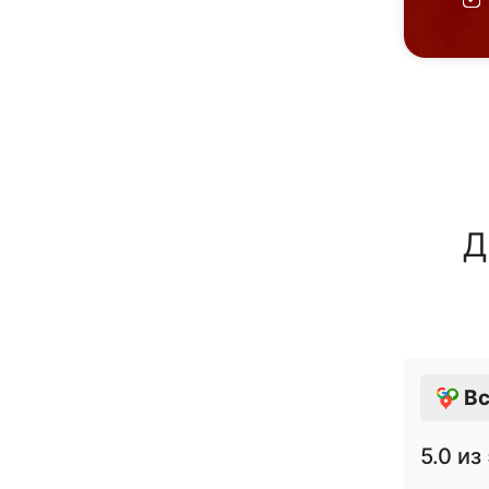
Д
Вс
5.0
из 