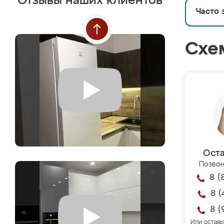
Отзывы наших клиентов
Часто 
Схе
Оста
Позвон
8 (
8 (
8 (
Или оставь