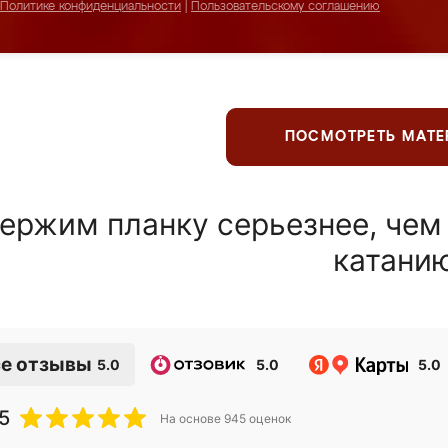
Политике конфиденциальности
|
Пользовательскому соглашению
ПОСМОТРЕТЬ МАТ
ержим планку серьезнее, чем
катани
е отзывы
5.0
5.0
5.0
5
На основе
945
оценок