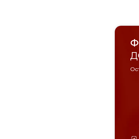
Ф
Д
Ост