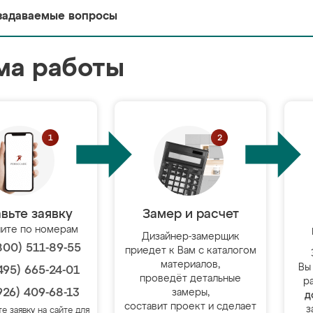
задаваемые вопросы
ма работы
вьте заявку
Замер и расчет
ите по номерам
Дизайнер-замерщик
800) 511-89-55
приедет к Вам с каталогом
материалов,
Вы
495) 665-24-01
проведёт детальные
р
926) 409-68-13
замеры,
д
составит проект и сделает
з
те заявку на сайте для