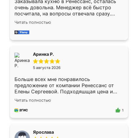
Заказывала кухню в Ренессанс, осталась
очень довольна. Менеджер всё быстро
посчитала, на вопросы отвечала сразу.
Замерщик приехал в субботу, подошёл к
Читать полностью
делу со всей ответственностью. Собрали
за день, ребята работали аккуратно, даже
пыли почти не было. Качество отличное,
ящики ходят плавно, ничего не скрипит.
Всё подошло как влитое.
Аринка Р.
5 августа 2026
Больше всех мне понравилось
предложение от компании Ренессанс от
Елены Сергеевой. Подходяшщая цена и
короткие сроки изготовления. Приехавший
Читать полностью
для замера сотрудник Владислав
предложил по моему эскизу самый
1
подходящий вариант шкафа. Немного его
видоизменил, получилось даже лучше, чем
я хотела.
Ярослава