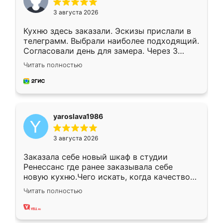
3 августа 2026
Кухню здесь заказали. Эскизы прислали в
телеграмм. Выбрали наиболее подходящий.
Согласовали день для замера. Через 3
недели кухня была уже готова. Остались
Читать полностью
довольны работой. Спасибо Ренессанс
мебель за качественную работу!
yaroslava1986
3 августа 2026
Заказала себе новый шкаф в студии
Ренессанс где ранее заказывала себе
новую кухню.Чего искать, когда качеством
вполне довольна. Служит кухня уже почти
Читать полностью
два года, нареканий нет.