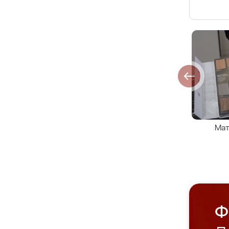
Мат
Ф