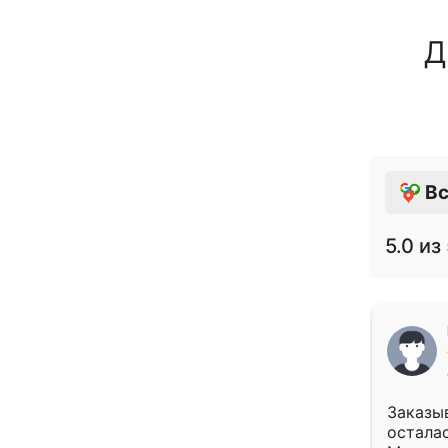
Д
Вс
5.0
из 
Заказыв
осталас