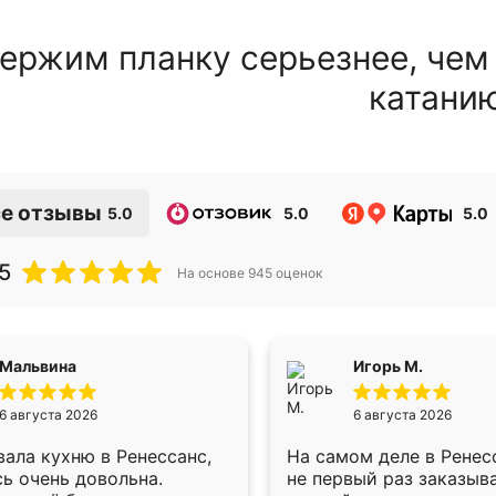
ержим планку серьезнее, чем
катани
е отзывы
5.0
5.0
5.0
5
На основе
945
оценок
Мальвина
Игорь М.
6 августа 2026
6 августа 2026
ала кухню в Ренессанс,
На самом деле в Ренес
ь очень довольна.
не первый раз заказыв