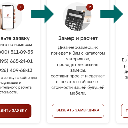
вьте заявку
Замер и расчет
ите по номерам
Дизайнер-замерщик
800) 511-89-55
приедет к Вам с каталогом
материалов,
Вы
495) 665-24-01
проведёт детальные
р
926) 409-68-13
замеры,
д
составит проект и сделает
з
те заявку на сайте для
окончательный расчёт
нсультации и
стоимости Вашей будущей
ительного расчёта
стоимости.
мебели.
ВЫЗВАТЬ ЗАМЕРЩИКА
АВИТЬ ЗАЯВКУ