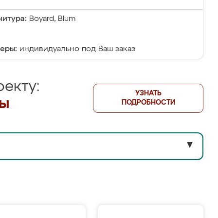
итура:
Boyard, Blum
еры:
индивидуально под Ваш заказ
екту:
УЗНАТЬ
лы
ПОДРОБНОСТИ
▼