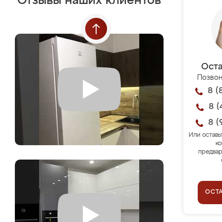
Отзывы наших клиентов
Оста
Позвон
8 (
8 (
8 (
Или оставь
ко
предвар
ОСТ