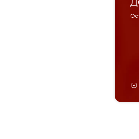
Д
Ост