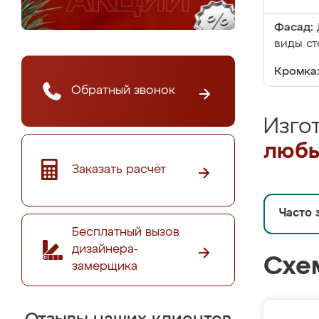
Фасад:
виды ст
Кромка
Обратный звонок
Изго
любы
Заказать расчёт
Часто 
Бесплатный вызов
дизайнера-
Схе
замерщика