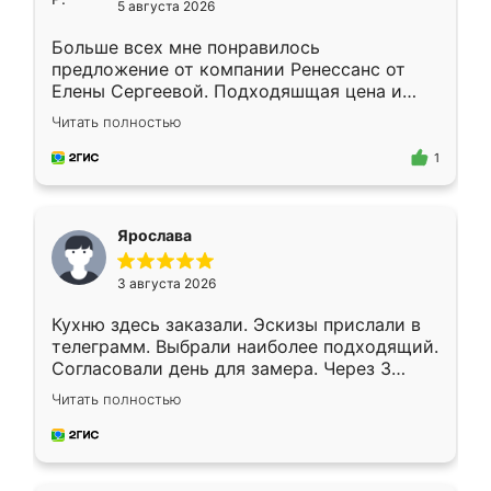
5 августа 2026
Больше всех мне понравилось
предложение от компании Ренессанс от
Елены Сергеевой. Подходяшщая цена и
короткие сроки изготовления. Приехавший
Читать полностью
для замера сотрудник Владислав
предложил по моему эскизу самый
1
подходящий вариант шкафа. Немного его
видоизменил, получилось даже лучше, чем
я хотела.
Ярослава
3 августа 2026
Кухню здесь заказали. Эскизы прислали в
телеграмм. Выбрали наиболее подходящий.
Согласовали день для замера. Через 3
недели кухня была уже готова. Остались
Читать полностью
довольны работой. Спасибо Ренессанс
мебель за качественную работу!