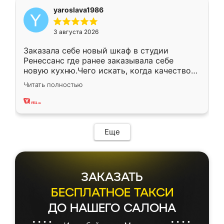
yaroslava1986
3 августа 2026
Заказала себе новый шкаф в студии
Ренессанс где ранее заказывала себе
новую кухню.Чего искать, когда качеством
вполне довольна. Служит кухня уже почти
Читать полностью
два года, нареканий нет.
Еще
ЗАКАЗАТЬ
БЕСПЛАТНОЕ ТАКСИ
ДО НАШЕГО САЛОНА