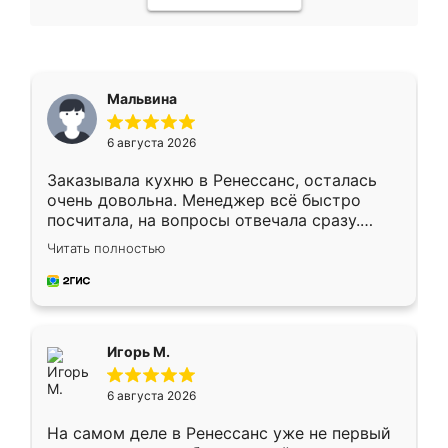
Мальвина
6 августа 2026
Заказывала кухню в Ренессанс, осталась
очень довольна. Менеджер всё быстро
посчитала, на вопросы отвечала сразу.
Замерщик приехал в субботу, подошёл к
Читать полностью
делу со всей ответственностью. Собрали
за день, ребята работали аккуратно, даже
пыли почти не было. Качество отличное,
ящики ходят плавно, ничего не скрипит.
Всё подошло как влитое.
Игорь М.
6 августа 2026
На самом деле в Ренессанс уже не первый