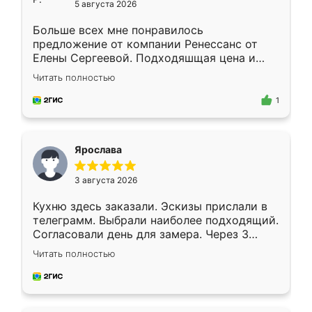
5 августа 2026
Больше всех мне понравилось
предложение от компании Ренессанс от
Елены Сергеевой. Подходяшщая цена и
короткие сроки изготовления. Приехавший
Читать полностью
для замера сотрудник Владислав
предложил по моему эскизу самый
1
подходящий вариант шкафа. Немного его
видоизменил, получилось даже лучше, чем
я хотела.
Ярослава
3 августа 2026
Кухню здесь заказали. Эскизы прислали в
телеграмм. Выбрали наиболее подходящий.
Согласовали день для замера. Через 3
недели кухня была уже готова. Остались
Читать полностью
довольны работой. Спасибо Ренессанс
мебель за качественную работу!