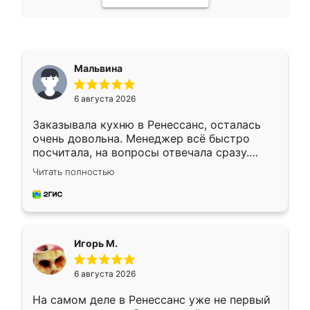
Мальвина
6 августа 2026
Заказывала кухню в Ренессанс, осталась
очень довольна. Менеджер всё быстро
посчитала, на вопросы отвечала сразу.
Замерщик приехал в субботу, подошёл к
Читать полностью
делу со всей ответственностью. Собрали
за день, ребята работали аккуратно, даже
пыли почти не было. Качество отличное,
ящики ходят плавно, ничего не скрипит.
Всё подошло как влитое.
Игорь М.
6 августа 2026
На самом деле в Ренессанс уже не первый