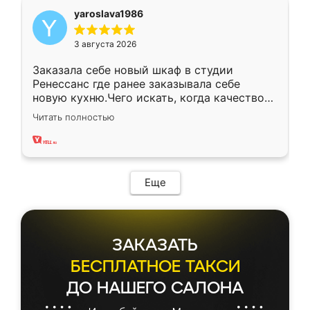
yaroslava1986
3 августа 2026
Заказала себе новый шкаф в студии
Ренессанс где ранее заказывала себе
новую кухню.Чего искать, когда качеством
вполне довольна. Служит кухня уже почти
Читать полностью
два года, нареканий нет.
Еще
ЗАКАЗАТЬ
БЕСПЛАТНОЕ ТАКСИ
ДО НАШЕГО САЛОНА