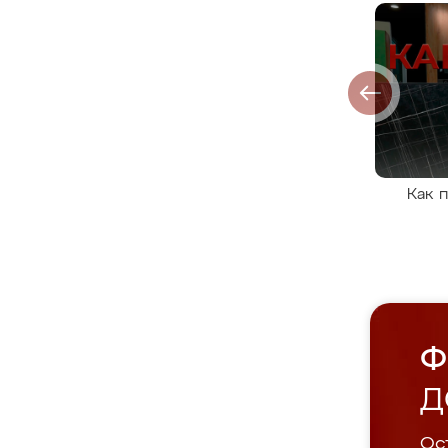
Как 
Ф
Д
Ост