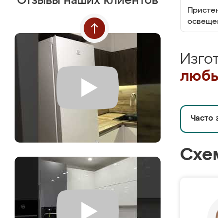
Отзывы наших клиентов
Пристен
освеще
Изго
любы
Часто 
Схе