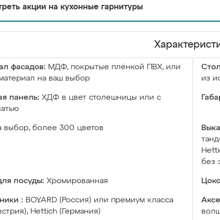
реть акции на кухонные гарнитуры
Характерист
ал фасадов:
МДФ, покрытые плёнкой ПВХ, или
Сто
материал на ваш выбор
из и
я панель:
ХДФ в цвет столешницы или с
Габа
чатью
а выбор, более 300 цветов
Выка
танд
Hett
без 
ля посуды:
Хромированная
Цоко
ники :
BOYARD (Россия) или премиум класса
Аксе
встрия), Hettich (Германия)
волш