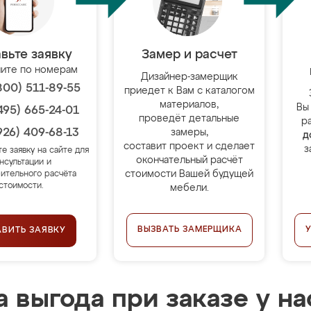
вьте заявку
Замер и расчет
ите по номерам
Дизайнер-замерщик
800) 511-89-55
приедет к Вам с каталогом
материалов,
Вы
495) 665-24-01
проведёт детальные
р
926) 409-68-13
замеры,
д
составит проект и сделает
з
те заявку на сайте для
окончательный расчёт
нсультации и
стоимости Вашей будущей
ительного расчёта
стоимости.
мебели.
ВЫЗВАТЬ ЗАМЕРЩИКА
АВИТЬ ЗАЯВКУ
 выгода при заказе у на