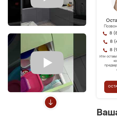
Оста
Позвон
8 (
8 (
8 (
Или оставь
ко
предвар
ОСТ
Ваша