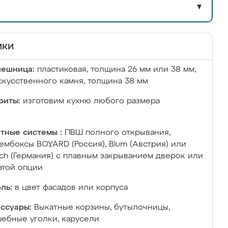
▼
ики
лешница:
пластиковая, толщина 26 мм или 38 мм;
скусственного камня, толщина 38 мм
риты:
изготовим кухню любого размера
тные системы :
ПВШ полного открывания,
ембоксы BOYARD (Россия), Blum (Австрия) или
ich (Германия) с плавным закрыванием дверок или
этой опции
ль:
в цвет фасадов или корпуса
ссуары:
Выкатные корзины, бутылочницы,
ебные уголки, карусели