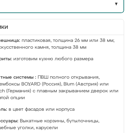
▼
ики
лешница:
пластиковая, толщина 26 мм или 38 мм;
скусственного камня, толщина 38 мм
риты:
изготовим кухню любого размера
тные системы :
ПВШ полного открывания,
ембоксы BOYARD (Россия), Blum (Австрия) или
ich (Германия) с плавным закрыванием дверок или
этой опции
ль:
в цвет фасадов или корпуса
ссуары:
Выкатные корзины, бутылочницы,
ебные уголки, карусели