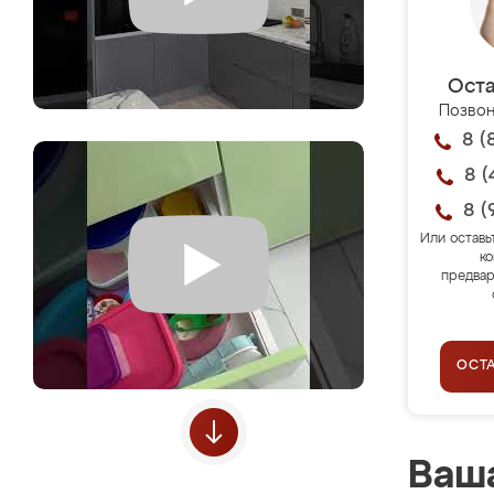
Оста
Позвон
8 (
8 (
8 (
Или оставь
ко
предвар
ОСТ
Ваша