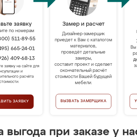
вьте заявку
Замер и расчет
ите по номерам
Дизайнер-замерщик
800) 511-89-55
приедет к Вам с каталогом
материалов,
Вы
495) 665-24-01
проведёт детальные
р
926) 409-68-13
замеры,
д
составит проект и сделает
з
те заявку на сайте для
окончательный расчёт
нсультации и
стоимости Вашей будущей
ительного расчёта
стоимости.
мебели.
ВЫЗВАТЬ ЗАМЕРЩИКА
АВИТЬ ЗАЯВКУ
 выгода при заказе у на