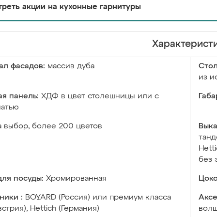
реть акции на кухонные гарнитуры
Характерист
ал фасадов:
массив дуба
Сто
из и
я панель:
ХДФ в цвет столешницы или с
Габа
чатью
а выбор, более 200 цветов
Выка
танд
Hett
без 
ля посуды:
Хромированная
Цоко
ники :
BOYARD (Россия) или премиум класса
Аксе
встрия), Hettich (Германия)
волш