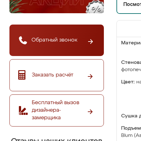
Посмот
Обратный звонок
Матери
Стенова
фотопе
Заказать расчёт
Цвет:
н
Бесплатный вызов
дизайнера-
Сушка д
замерщика
Подъем
Blum (А