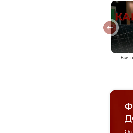
Как 
Ф
Д
Ост