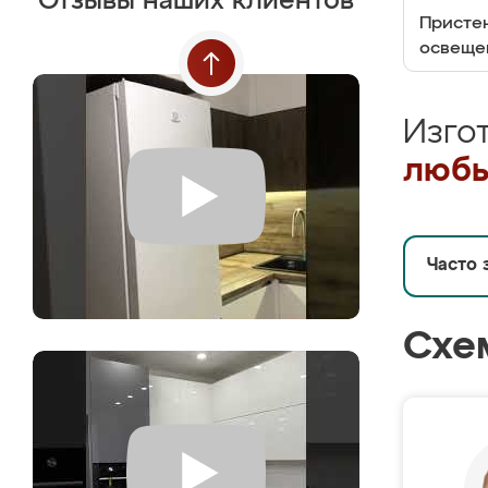
Отзывы наших клиентов
Пристен
освеще
Изго
любы
Часто 
Схе