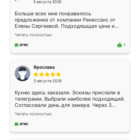
5 августа 2026
Больше всех мне понравилось
предложение от компании Ренессанс от
Елены Сергеевой. Подходяшщая цена и
короткие сроки изготовления. Приехавший
Читать полностью
для замера сотрудник Владислав
предложил по моему эскизу самый
1
подходящий вариант шкафа. Немного его
видоизменил, получилось даже лучше, чем
я хотела.
Ярослава
3 августа 2026
Кухню здесь заказали. Эскизы прислали в
телеграмм. Выбрали наиболее подходящий.
Согласовали день для замера. Через 3
недели кухня была уже готова. Остались
Читать полностью
довольны работой. Спасибо Ренессанс
мебель за качественную работу!