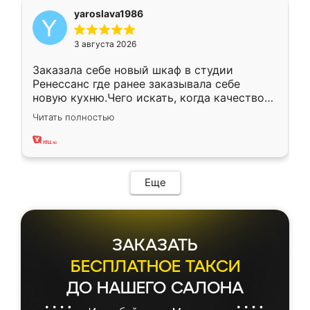
yaroslava1986
3 августа 2026
Заказала себе новый шкаф в студии
Ренессанс где ранее заказывала себе
новую кухню.Чего искать, когда качеством
вполне довольна. Служит кухня уже почти
Читать полностью
два года, нареканий нет.
Еще
ЗАКАЗАТЬ
БЕСПЛАТНОЕ ТАКСИ
ДО НАШЕГО САЛОНА