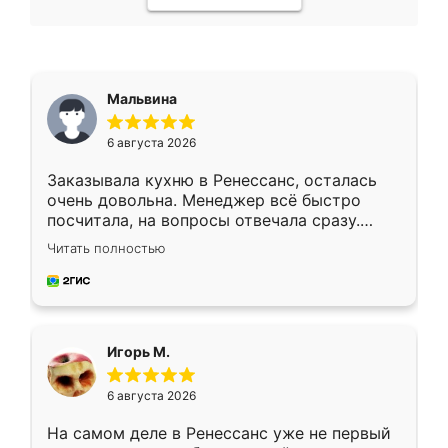
Мальвина
6 августа 2026
Заказывала кухню в Ренессанс, осталась
очень довольна. Менеджер всё быстро
посчитала, на вопросы отвечала сразу.
Замерщик приехал в субботу, подошёл к
Читать полностью
делу со всей ответственностью. Собрали
за день, ребята работали аккуратно, даже
пыли почти не было. Качество отличное,
ящики ходят плавно, ничего не скрипит.
Всё подошло как влитое.
Игорь М.
6 августа 2026
На самом деле в Ренессанс уже не первый