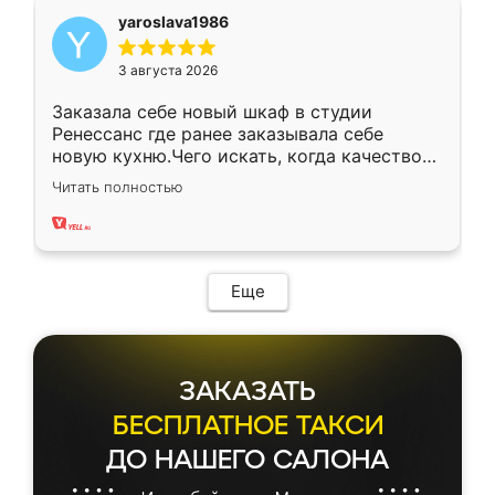
yaroslava1986
3 августа 2026
Заказала себе новый шкаф в студии
Ренессанс где ранее заказывала себе
новую кухню.Чего искать, когда качеством
вполне довольна. Служит кухня уже почти
Читать полностью
два года, нареканий нет.
Еще
ЗАКАЗАТЬ
БЕСПЛАТНОЕ ТАКСИ
ДО НАШЕГО САЛОНА