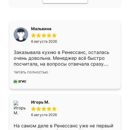
Мальвина
6 августа 2026
Заказывала кухню в Ренессанс, осталась
очень довольна. Менеджер всё быстро
посчитала, на вопросы отвечала сразу.
Замерщик приехал в субботу, подошёл к
Читать полностью
делу со всей ответственностью. Собрали
за день, ребята работали аккуратно, даже
пыли почти не было. Качество отличное,
ящики ходят плавно, ничего не скрипит.
Всё подошло как влитое.
Игорь М.
6 августа 2026
На самом деле в Ренессанс уже не первый