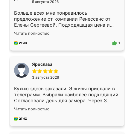
5 августа 2026
Больше всех мне понравилось
предложение от компании Ренессанс от
Елены Сергеевой. Подходяшщая цена и
короткие сроки изготовления. Приехавший
Читать полностью
для замера сотрудник Владислав
предложил по моему эскизу самый
1
подходящий вариант шкафа. Немного его
видоизменил, получилось даже лучше, чем
я хотела.
Ярослава
3 августа 2026
Кухню здесь заказали. Эскизы прислали в
телеграмм. Выбрали наиболее подходящий.
Согласовали день для замера. Через 3
недели кухня была уже готова. Остались
Читать полностью
довольны работой. Спасибо Ренессанс
мебель за качественную работу!