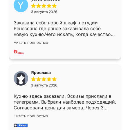
3 августа 2026
Заказала себе новый шкаф в студии
Ренессанс где ранее заказывала себе
новую кухню.Чего искать, когда качеством
вполне довольна. Служит кухня уже почти
Читать полностью
два года, нареканий нет.
Ярослава
3 августа 2026
Кухню здесь заказали. Эскизы прислали в
телеграмм. Выбрали наиболее подходящий.
Согласовали день для замера. Через 3
недели кухня была уже готова. Остались
Читать полностью
довольны работой. Спасибо Ренессанс
мебель за качественную работу!