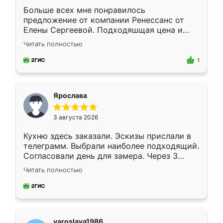
Больше всех мне понравилось
предложение от компании Ренессанс от
Елены Сергеевой. Подходяшщая цена и
короткие сроки изготовления. Приехавший
Читать полностью
для замера сотрудник Владислав
предложил по моему эскизу самый
1
подходящий вариант шкафа. Немного его
видоизменил, получилось даже лучше, чем
я хотела.
Ярослава
3 августа 2026
Кухню здесь заказали. Эскизы прислали в
телеграмм. Выбрали наиболее подходящий.
Согласовали день для замера. Через 3
недели кухня была уже готова. Остались
Читать полностью
довольны работой. Спасибо Ренессанс
мебель за качественную работу!
yaroslava1986