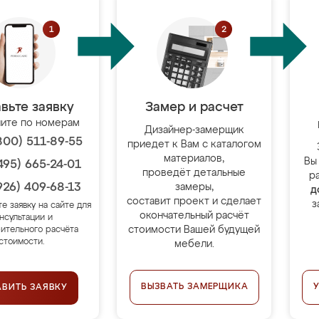
вьте заявку
Замер и расчет
ите по номерам
Дизайнер-замерщик
800) 511-89-55
приедет к Вам с каталогом
материалов,
Вы
495) 665-24-01
проведёт детальные
р
926) 409-68-13
замеры,
д
составит проект и сделает
з
те заявку на сайте для
окончательный расчёт
нсультации и
стоимости Вашей будущей
ительного расчёта
стоимости.
мебели.
ВЫЗВАТЬ ЗАМЕРЩИКА
АВИТЬ ЗАЯВКУ