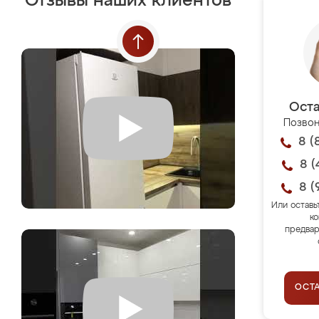
Отзывы наших клиентов
Оста
Позвон
8 (
8 (
8 (
Или оставь
ко
предвар
ОСТ