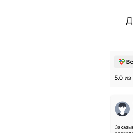
Д
Вс
5.0
из 
Заказыв