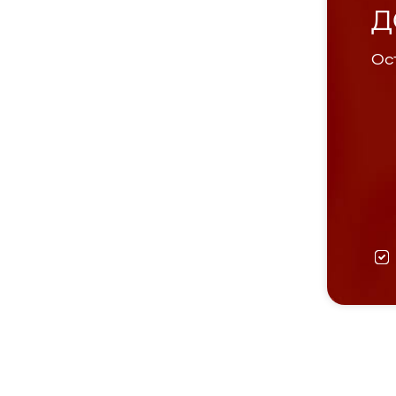
Д
Ост