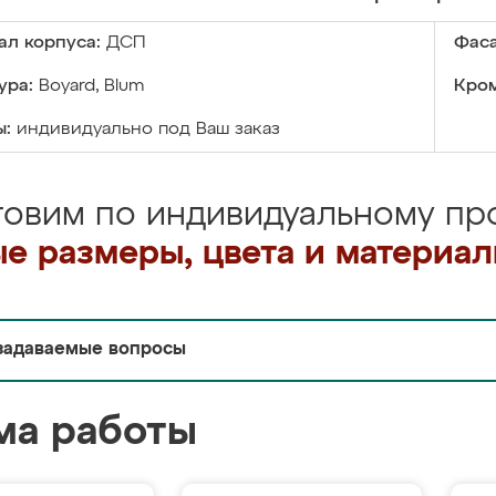
ал корпуса:
ДСП
Фаса
ура:
Boyard, Blum
Кром
ы:
индивидуально под Ваш заказ
товим по индивидуальному про
е размеры, цвета и материа
задаваемые вопросы
ма работы