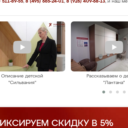
 511-89-55
,
8 (495) 665-24-01
,
8 (926) 409-68-13
, и наш м
Описание детской
Рассказываем о д
"Сильвания"
"Лантана"
ИКСИРУЕМ СКИДКУ В 5%