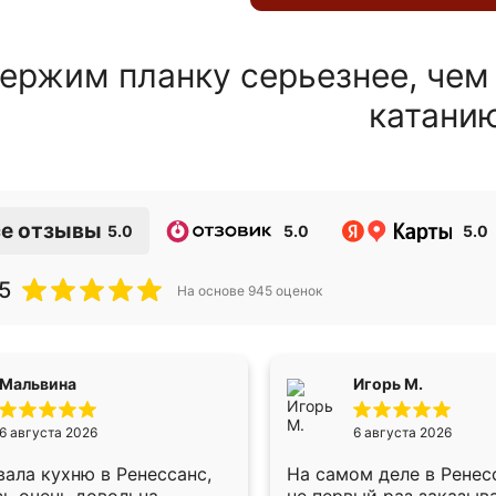
ержим планку серьезнее, чем
катани
е отзывы
5.0
5.0
5.0
5
На основе
945
оценок
Мальвина
Игорь М.
6 августа 2026
6 августа 2026
ала кухню в Ренессанс,
На самом деле в Ренес