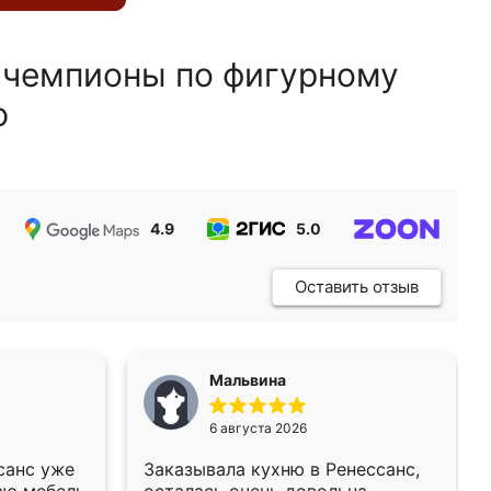
 чемпионы по фигурному
ю
4.9
5.0
5.0
Оставить отзыв
Мальвина
6 августа 2026
санс уже
Заказывала кухню в Ренессанс,