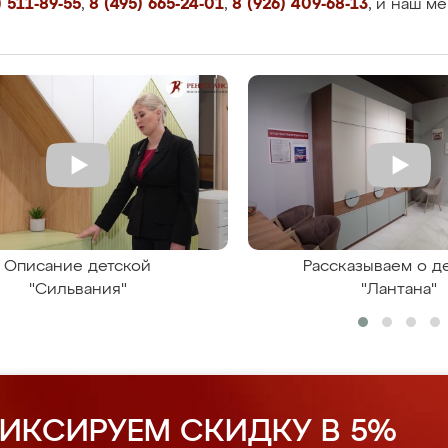
 511-89-55
,
8 (495) 665-24-01
,
8 (926) 409-68-13
, и наш м
Описание детской
Рассказываем о д
"Сильвания"
"Лантана"
ИКСИРУЕМ СКИДКУ В 5%