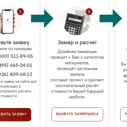
вьте заявку
Замер и расчет
ите по номерам
Дизайнер-замерщик
800) 511-89-55
приедет к Вам с каталогом
материалов,
Вы
495) 665-24-01
проведёт детальные
р
926) 409-68-13
замеры,
д
составит проект и сделает
з
те заявку на сайте для
окончательный расчёт
нсультации и
стоимости Вашей будущей
ительного расчёта
стоимости.
мебели.
ВЫЗВАТЬ ЗАМЕРЩИКА
АВИТЬ ЗАЯВКУ