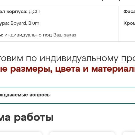
ал корпуса:
ДСП
Фаса
ура:
Boyard, Blum
Кром
ы:
индивидуально под Ваш заказ
товим по индивидуальному про
е размеры, цвета и материа
задаваемые вопросы
ма работы