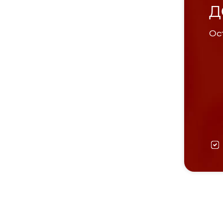
Д
Ост