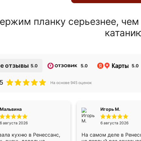
ержим планку серьезнее, чем
катани
е отзывы
5.0
5.0
5.0
5
На основе
945
оценок
Мальвина
Игорь М.
6 августа 2026
6 августа 2026
ала кухню в Ренессанс,
На самом деле в Ренес