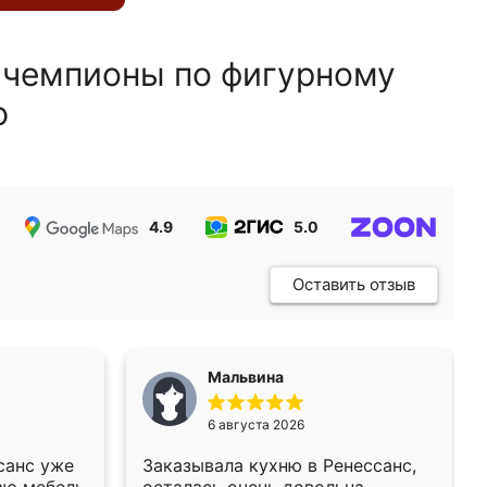
 чемпионы по фигурному
ю
4.9
5.0
5.0
Оставить отзыв
Мальвина
6 августа 2026
санс уже
Заказывала кухню в Ренессанс,