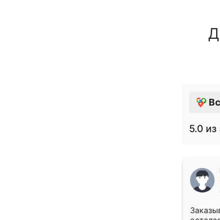
Д
Вс
5.0
из 
Заказыв