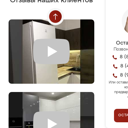
Отзывы наших клиентов
Оста
Позвон
8 (
8 (
8 (
Или оставь
ко
предвар
ОСТ