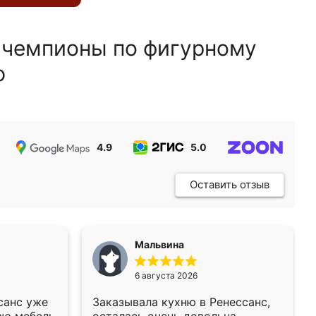
 чемпионы по фигурному
ю
4.9
5.0
5.0
Оставить отзыв
Мальвина
6 августа 2026
санс уже
Заказывала кухню в Ренессанс,