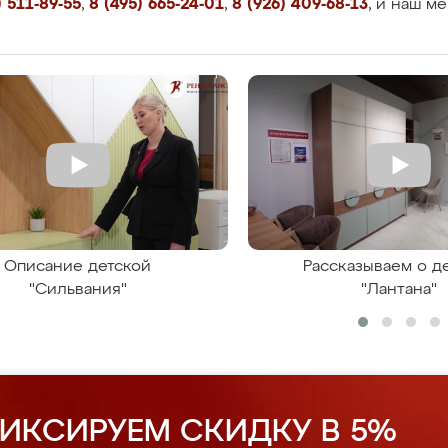
 511-89-55
,
8 (495) 665-24-01
,
8 (926) 409-68-13
, и наш м
Описание детской
Рассказываем о д
"Сильвания"
"Лантана"
ИКСИРУЕМ СКИДКУ В 5%