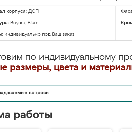
ал корпуса:
ДСП
Фаса
ура:
Boyard, Blum
Кром
ы:
индивидуально под Ваш заказ
товим по индивидуальному про
е размеры, цвета и материа
задаваемые вопросы
ма работы