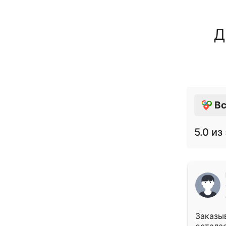
Д
Вс
5.0
из 
Заказыв