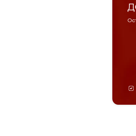
Д
Ост