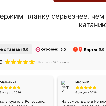
ержим планку серьезнее, чем
катани
е отзывы
5.0
5.0
5.0
5
На основе
945
оценок
Мальвина
Игорь М.
6 августа 2026
6 августа 2026
ала кухню в Ренессанс,
На самом деле в Ренес