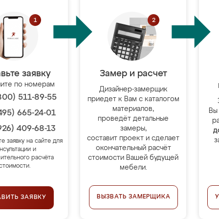
вьте заявку
Замер и расчет
ите по номерам
Дизайнер-замерщик
800) 511-89-55
приедет к Вам с каталогом
материалов,
Вы
495) 665-24-01
проведёт детальные
р
926) 409-68-13
замеры,
д
составит проект и сделает
з
те заявку на сайте для
окончательный расчёт
нсультации и
стоимости Вашей будущей
ительного расчёта
стоимости.
мебели.
ВЫЗВАТЬ ЗАМЕРЩИКА
АВИТЬ ЗАЯВКУ