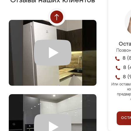
Отзывы наших клиентов
Оста
Позвон
8 (
8 (
8 (
Или оставь
ко
предвар
ОСТ