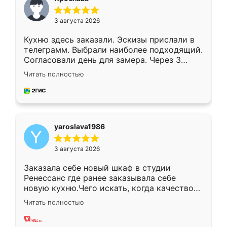
3 августа 2026
Кухню здесь заказали. Эскизы прислали в
телеграмм. Выбрали наиболее подходящий.
Согласовали день для замера. Через 3
недели кухня была уже готова. Остались
Читать полностью
довольны работой. Спасибо Ренессанс
мебель за качественную работу!
yaroslava1986
3 августа 2026
Заказала себе новый шкаф в студии
Ренессанс где ранее заказывала себе
новую кухню.Чего искать, когда качеством
вполне довольна. Служит кухня уже почти
Читать полностью
два года, нареканий нет.