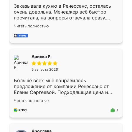
Заказывала кухню в Ренессанс, осталась
очень довольна. Менеджер всё быстро
посчитала, на вопросы отвечала сразу.
Замерщик приехал в субботу, подошёл к
Читать полностью
делу со всей ответственностью. Собрали
за день, ребята работали аккуратно, даже
пыли почти не было. Качество отличное,
ящики ходят плавно, ничего не скрипит.
Всё подошло как влитое.
Аринка Р.
5 августа 2026
Больше всех мне понравилось
предложение от компании Ренессанс от
Елены Сергеевой. Подходяшщая цена и
короткие сроки изготовления. Приехавший
Читать полностью
для замера сотрудник Владислав
предложил по моему эскизу самый
1
подходящий вариант шкафа. Немного его
видоизменил, получилось даже лучше, чем
я хотела.
Ярослава