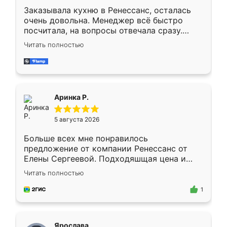
Заказывала кухню в Ренессанс, осталась
очень довольна. Менеджер всё быстро
посчитала, на вопросы отвечала сразу.
Замерщик приехал в субботу, подошёл к
Читать полностью
делу со всей ответственностью. Собрали
за день, ребята работали аккуратно, даже
пыли почти не было. Качество отличное,
ящики ходят плавно, ничего не скрипит.
Всё подошло как влитое.
Аринка Р.
5 августа 2026
Больше всех мне понравилось
предложение от компании Ренессанс от
Елены Сергеевой. Подходяшщая цена и
короткие сроки изготовления. Приехавший
Читать полностью
для замера сотрудник Владислав
предложил по моему эскизу самый
1
подходящий вариант шкафа. Немного его
видоизменил, получилось даже лучше, чем
я хотела.
Ярослава