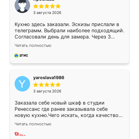
3 августа 2026
Кухню здесь заказали. Эскизы прислали в
телеграмм. Выбрали наиболее подходящий.
Согласовали день для замера. Через 3
недели кухня была уже готова. Остались
Читать полностью
довольны работой. Спасибо Ренессанс
мебель за качественную работу!
yaroslava1986
3 августа 2026
Заказала себе новый шкаф в студии
Ренессанс где ранее заказывала себе
новую кухню.Чего искать, когда качеством
вполне довольна. Служит кухня уже почти
Читать полностью
два года, нареканий нет.