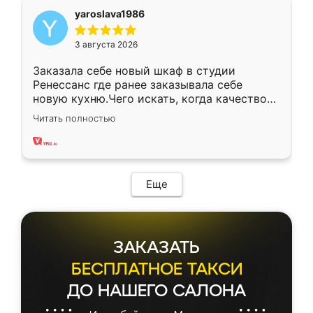
yaroslava1986
3 августа 2026
Заказала себе новый шкаф в студии
Ренессанс где ранее заказывала себе
новую кухню.Чего искать, когда качеством
вполне довольна. Служит кухня уже почти
Читать полностью
два года, нареканий нет.
Еще
ЗАКАЗАТЬ
БЕСПЛАТНОЕ ТАКСИ
ДО НАШЕГО САЛОНА