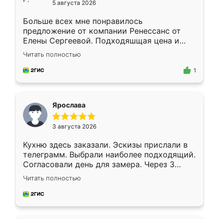
5 августа 2026
Больше всех мне понравилось
предложение от компании Ренессанс от
Елены Сергеевой. Подходяшщая цена и
короткие сроки изготовления. Приехавший
Читать полностью
для замера сотрудник Владислав
предложил по моему эскизу самый
1
подходящий вариант шкафа. Немного его
видоизменил, получилось даже лучше, чем
я хотела.
Ярослава
3 августа 2026
Кухню здесь заказали. Эскизы прислали в
телеграмм. Выбрали наиболее подходящий.
Согласовали день для замера. Через 3
недели кухня была уже готова. Остались
Читать полностью
довольны работой. Спасибо Ренессанс
мебель за качественную работу!