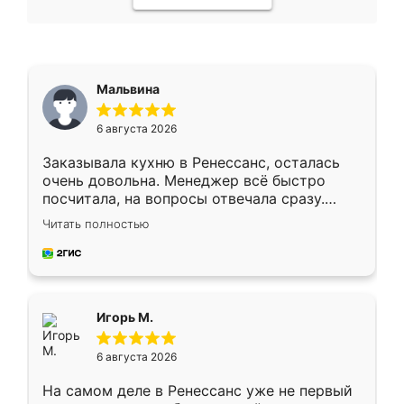
Мальвина
6 августа 2026
Заказывала кухню в Ренессанс, осталась
очень довольна. Менеджер всё быстро
посчитала, на вопросы отвечала сразу.
Замерщик приехал в субботу, подошёл к
Читать полностью
делу со всей ответственностью. Собрали
за день, ребята работали аккуратно, даже
пыли почти не было. Качество отличное,
ящики ходят плавно, ничего не скрипит.
Всё подошло как влитое.
Игорь М.
6 августа 2026
На самом деле в Ренессанс уже не первый