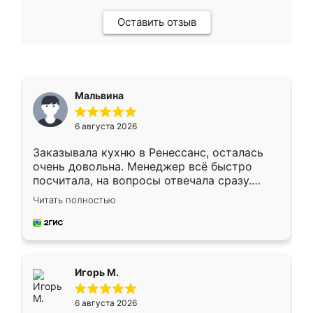
Оставить отзыв
Мальвина
6 августа 2026
Заказывала кухню в Ренессанс, осталась
очень довольна. Менеджер всё быстро
посчитала, на вопросы отвечала сразу.
Замерщик приехал в субботу, подошёл к
Читать полностью
делу со всей ответственностью. Собрали
за день, ребята работали аккуратно, даже
пыли почти не было. Качество отличное,
ящики ходят плавно, ничего не скрипит.
Всё подошло как влитое.
Игорь М.
6 августа 2026