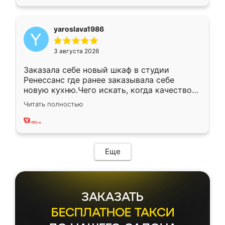
yaroslava1986
3 августа 2026
Заказала себе новый шкаф в студии
Ренессанс где ранее заказывала себе
новую кухню.Чего искать, когда качеством
вполне довольна. Служит кухня уже почти
Читать полностью
два года, нареканий нет.
Еще
ЗАКАЗАТЬ
БЕСПЛАТНОЕ ТАКСИ