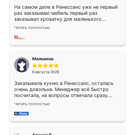
На самом деле в Ренессанс уже не первый
раз заказываю мебель первый раз
заказывал кроватку для маленького
ребёнка при его рождении ,во второй раз
Читать полностью
заказал шкаф-купе. По качеству очень
хорошее сборка достаточно быстрая,
также адекватные цены. До этого
сравнивал с разными конкурентами в этом
сегменте ,выбор у конкурентов куда
Мальвина
меньше, здесь же он более разнообразный.
Мне нравится ,если что-то потребуется из
6 августа 2026
мебели буду заказывать только здесь.
Заказывала кухню в Ренессанс, осталась
очень довольна. Менеджер всё быстро
посчитала, на вопросы отвечала сразу.
Замерщик приехал в субботу, подошёл к
Читать полностью
делу со всей ответственностью. Собрали
за день, ребята работали аккуратно, даже
пыли почти не было. Качество отличное,
ящики ходят плавно, ничего не скрипит.
Всё подошло как влитое.
Аринка Р.