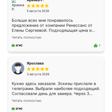
5 августа 2026
Больше всех мне понравилось
предложение от компании Ренессанс от
Елены Сергеевой. Подходяшщая цена и
короткие сроки изготовления. Приехавший
Читать полностью
для замера сотрудник Владислав
предложил по моему эскизу самый
1
подходящий вариант шкафа. Немного его
видоизменил, получилось даже лучше, чем
я хотела.
Ярослава
3 августа 2026
Кухню здесь заказали. Эскизы прислали в
телеграмм. Выбрали наиболее подходящий.
Согласовали день для замера. Через 3
недели кухня была уже готова. Остались
Читать полностью
довольны работой. Спасибо Ренессанс
мебель за качественную работу!