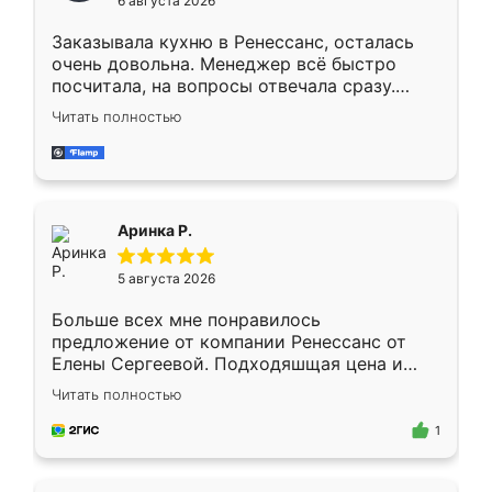
6 августа 2026
мебели буду заказывать только здесь.
Заказывала кухню в Ренессанс, осталась
очень довольна. Менеджер всё быстро
посчитала, на вопросы отвечала сразу.
Замерщик приехал в субботу, подошёл к
Читать полностью
делу со всей ответственностью. Собрали
за день, ребята работали аккуратно, даже
пыли почти не было. Качество отличное,
ящики ходят плавно, ничего не скрипит.
Всё подошло как влитое.
Аринка Р.
5 августа 2026
Больше всех мне понравилось
предложение от компании Ренессанс от
Елены Сергеевой. Подходяшщая цена и
короткие сроки изготовления. Приехавший
Читать полностью
для замера сотрудник Владислав
предложил по моему эскизу самый
1
подходящий вариант шкафа. Немного его
видоизменил, получилось даже лучше, чем