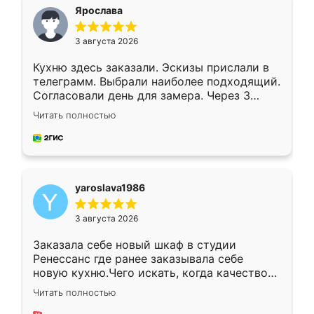
я хотела.
Ярослава
3 августа 2026
Кухню здесь заказали. Эскизы прислали в
телеграмм. Выбрали наиболее подходящий.
Согласовали день для замера. Через 3
недели кухня была уже готова. Остались
Читать полностью
довольны работой. Спасибо Ренессанс
мебель за качественную работу!
yaroslava1986
3 августа 2026
Заказала себе новый шкаф в студии
Ренессанс где ранее заказывала себе
новую кухню.Чего искать, когда качеством
вполне довольна. Служит кухня уже почти
Читать полностью
два года, нареканий нет.