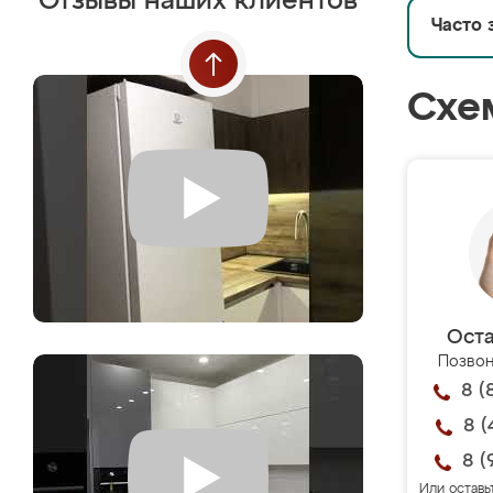
Отзывы наших клиентов
Часто 
Схе
Оста
Позвон
8 (
8 (
8 (
Или оставь