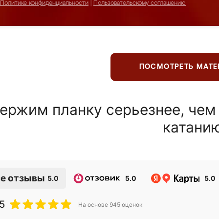
Политике конфиденциальности
|
Пользовательскому соглашению
ПОСМОТРЕТЬ МАТ
ержим планку серьезнее, чем
катани
е отзывы
5.0
5.0
5.0
5
На основе
945
оценок