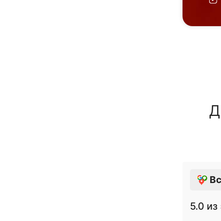
Д
Вс
5.0
из 