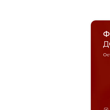
Ф
Д
Ост