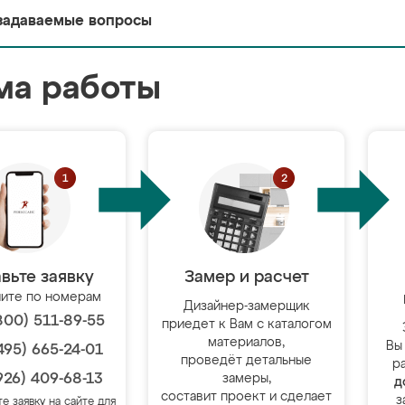
задаваемые вопросы
ма работы
вьте заявку
Замер и расчет
ите по номерам
Дизайнер-замерщик
800) 511-89-55
приедет к Вам с каталогом
материалов,
Вы
495) 665-24-01
проведёт детальные
р
926) 409-68-13
замеры,
д
составит проект и сделает
з
те заявку на сайте для