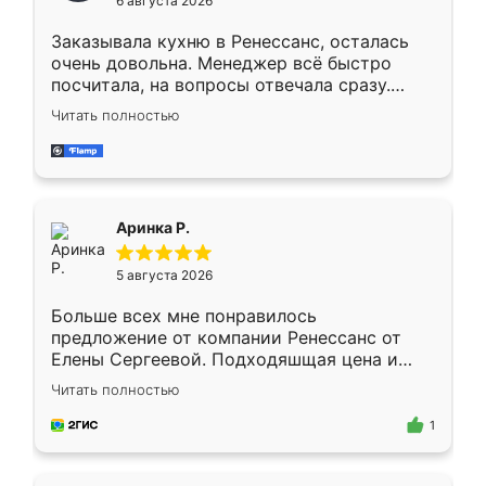
6 августа 2026
мебели буду заказывать только здесь.
Заказывала кухню в Ренессанс, осталась
очень довольна. Менеджер всё быстро
посчитала, на вопросы отвечала сразу.
Замерщик приехал в субботу, подошёл к
Читать полностью
делу со всей ответственностью. Собрали
за день, ребята работали аккуратно, даже
пыли почти не было. Качество отличное,
ящики ходят плавно, ничего не скрипит.
Всё подошло как влитое.
Аринка Р.
5 августа 2026
Больше всех мне понравилось
предложение от компании Ренессанс от
Елены Сергеевой. Подходяшщая цена и
короткие сроки изготовления. Приехавший
Читать полностью
для замера сотрудник Владислав
предложил по моему эскизу самый
1
подходящий вариант шкафа. Немного его
видоизменил, получилось даже лучше, чем