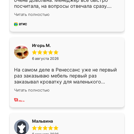
очень довольна. Менеджер всё быстро
посчитала, на вопросы отвечала сразу.
Замерщик приехал в субботу, подошёл к
Читать полностью
делу со всей ответственностью. Собрали
за день, ребята работали аккуратно, даже
пыли почти не было. Качество отличное,
ящики ходят плавно, ничего не скрипит.
Всё подошло как влитое.
Игорь М.
6 августа 2026
На самом деле в Ренессанс уже не первый
раз заказываю мебель первый раз
заказывал кроватку для маленького
ребёнка при его рождении ,во второй раз
Читать полностью
заказал шкаф-купе. По качеству очень
хорошее сборка достаточно быстрая,
также адекватные цены. До этого
сравнивал с разными конкурентами в этом
сегменте ,выбор у конкурентов куда
Мальвина
меньше, здесь же он более разнообразный.
Мне нравится ,если что-то потребуется из