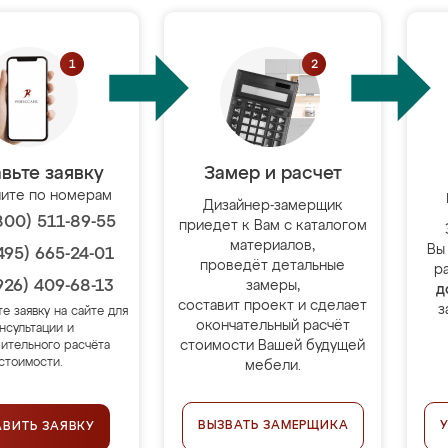
вьте заявку
Замер и расчет
ите по номерам
Дизайнер-замерщик
800) 511-89-55
приедет к Вам с каталогом
материалов,
Вы
495) 665-24-01
проведёт детальные
р
926) 409-68-13
замеры,
д
составит проект и сделает
з
те заявку на сайте для
окончательный расчёт
нсультации и
стоимости Вашей будущей
ительного расчёта
стоимости.
мебели.
ВЫЗВАТЬ ЗАМЕРЩИКА
АВИТЬ ЗАЯВКУ