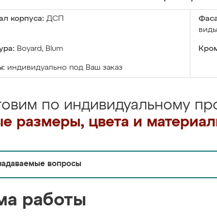
ал корпуса:
ДСП
Фаса
виды
ура:
Boyard, Blum
Кром
ы:
индивидуально под Ваш заказ
товим по индивидуальному про
е размеры, цвета и материа
задаваемые вопросы
ма работы