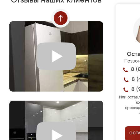
Отзывы наших клиентов
Оста
Позвон
8 (
8 (
8 (
Или оставь
ко
предвар
ОСТ