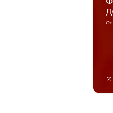
Ф
Д
Ост