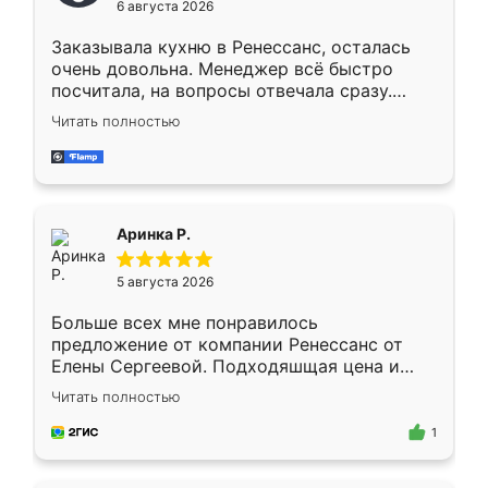
6 августа 2026
мебели буду заказывать только здесь.
Заказывала кухню в Ренессанс, осталась
очень довольна. Менеджер всё быстро
посчитала, на вопросы отвечала сразу.
Замерщик приехал в субботу, подошёл к
Читать полностью
делу со всей ответственностью. Собрали
за день, ребята работали аккуратно, даже
пыли почти не было. Качество отличное,
ящики ходят плавно, ничего не скрипит.
Всё подошло как влитое.
Аринка Р.
5 августа 2026
Больше всех мне понравилось
предложение от компании Ренессанс от
Елены Сергеевой. Подходяшщая цена и
короткие сроки изготовления. Приехавший
Читать полностью
для замера сотрудник Владислав
предложил по моему эскизу самый
1
подходящий вариант шкафа. Немного его
видоизменил, получилось даже лучше, чем