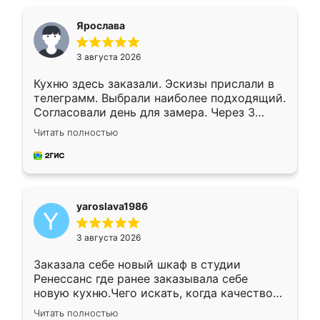
видоизменил, получилось даже лучше, чем
я хотела.
Ярослава
3 августа 2026
Кухню здесь заказали. Эскизы прислали в
телеграмм. Выбрали наиболее подходящий.
Согласовали день для замера. Через 3
недели кухня была уже готова. Остались
Читать полностью
довольны работой. Спасибо Ренессанс
мебель за качественную работу!
yaroslava1986
3 августа 2026
Заказала себе новый шкаф в студии
Ренессанс где ранее заказывала себе
новую кухню.Чего искать, когда качеством
вполне довольна. Служит кухня уже почти
Читать полностью