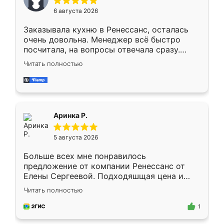
Мне нравится ,если что-то потребуется из
6 августа 2026
мебели буду заказывать только здесь.
Заказывала кухню в Ренессанс, осталась
очень довольна. Менеджер всё быстро
посчитала, на вопросы отвечала сразу.
Замерщик приехал в субботу, подошёл к
Читать полностью
делу со всей ответственностью. Собрали
за день, ребята работали аккуратно, даже
пыли почти не было. Качество отличное,
ящики ходят плавно, ничего не скрипит.
Всё подошло как влитое.
Аринка Р.
5 августа 2026
Больше всех мне понравилось
предложение от компании Ренессанс от
Елены Сергеевой. Подходяшщая цена и
короткие сроки изготовления. Приехавший
Читать полностью
для замера сотрудник Владислав
предложил по моему эскизу самый
1
подходящий вариант шкафа. Немного его