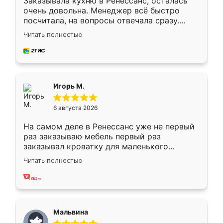
Заказывала кухню в Ренессанс, осталась
очень довольна. Менеджер всё быстро
посчитала, на вопросы отвечала сразу.
Замерщик приехал в субботу, подошёл к
Читать полностью
делу со всей ответственностью. Собрали
за день, ребята работали аккуратно, даже
пыли почти не было. Качество отличное,
ящики ходят плавно, ничего не скрипит.
Всё подошло как влитое.
Игорь М.
6 августа 2026
На самом деле в Ренессанс уже не первый
раз заказываю мебель первый раз
заказывал кроватку для маленького
ребёнка при его рождении ,во второй раз
Читать полностью
заказал шкаф-купе. По качеству очень
хорошее сборка достаточно быстрая,
также адекватные цены. До этого
сравнивал с разными конкурентами в этом
сегменте ,выбор у конкурентов куда
Мальвина
меньше, здесь же он более разнообразный.