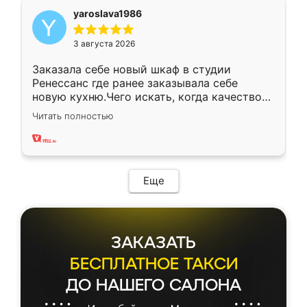
yaroslava1986
3 августа 2026
Заказала себе новый шкаф в студии
Ренессанс где ранее заказывала себе
новую кухню.Чего искать, когда качеством
вполне довольна. Служит кухня уже почти
Читать полностью
два года, нареканий нет.
Еще
ЗАКАЗАТЬ
БЕСПЛАТНОЕ ТАКСИ
ДО НАШЕГО САЛОНА