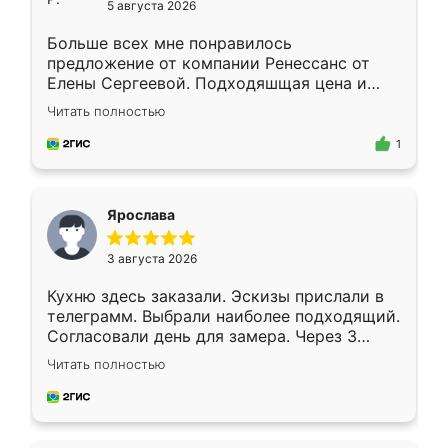
5 августа 2026
Больше всех мне понравилось
предложение от компании Ренессанс от
Елены Сергеевой. Подходяшщая цена и
короткие сроки изготовления. Приехавший
Читать полностью
для замера сотрудник Владислав
предложил по моему эскизу самый
1
подходящий вариант шкафа. Немного его
видоизменил, получилось даже лучше, чем
я хотела.
Ярослава
3 августа 2026
Кухню здесь заказали. Эскизы прислали в
телеграмм. Выбрали наиболее подходящий.
Согласовали день для замера. Через 3
недели кухня была уже готова. Остались
Читать полностью
довольны работой. Спасибо Ренессанс
мебель за качественную работу!