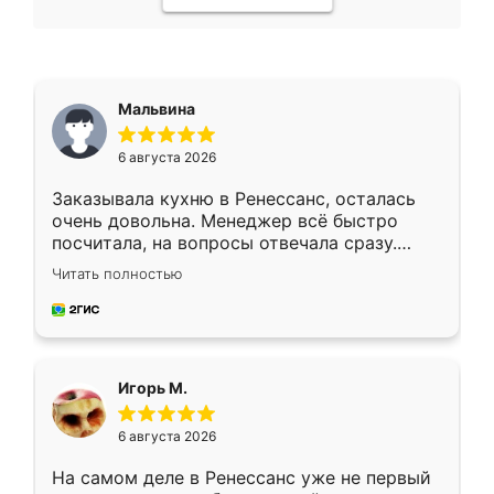
Мальвина
6 августа 2026
Заказывала кухню в Ренессанс, осталась
очень довольна. Менеджер всё быстро
посчитала, на вопросы отвечала сразу.
Замерщик приехал в субботу, подошёл к
Читать полностью
делу со всей ответственностью. Собрали
за день, ребята работали аккуратно, даже
пыли почти не было. Качество отличное,
ящики ходят плавно, ничего не скрипит.
Всё подошло как влитое.
Игорь М.
6 августа 2026
На самом деле в Ренессанс уже не первый