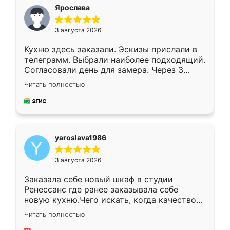
я хотела.
Ярослава
3 августа 2026
Кухню здесь заказали. Эскизы прислали в
телеграмм. Выбрали наиболее подходящий.
Согласовали день для замера. Через 3
недели кухня была уже готова. Остались
Читать полностью
довольны работой. Спасибо Ренессанс
мебель за качественную работу!
yaroslava1986
3 августа 2026
Заказала себе новый шкаф в студии
Ренессанс где ранее заказывала себе
новую кухню.Чего искать, когда качеством
вполне довольна. Служит кухня уже почти
Читать полностью
два года, нареканий нет.