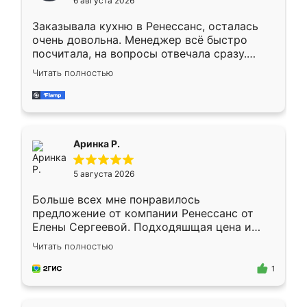
6 августа 2026
мебели буду заказывать только здесь.
Заказывала кухню в Ренессанс, осталась
очень довольна. Менеджер всё быстро
посчитала, на вопросы отвечала сразу.
Замерщик приехал в субботу, подошёл к
Читать полностью
делу со всей ответственностью. Собрали
за день, ребята работали аккуратно, даже
пыли почти не было. Качество отличное,
ящики ходят плавно, ничего не скрипит.
Всё подошло как влитое.
Аринка Р.
5 августа 2026
Больше всех мне понравилось
предложение от компании Ренессанс от
Елены Сергеевой. Подходяшщая цена и
короткие сроки изготовления. Приехавший
Читать полностью
для замера сотрудник Владислав
предложил по моему эскизу самый
1
подходящий вариант шкафа. Немного его
видоизменил, получилось даже лучше, чем