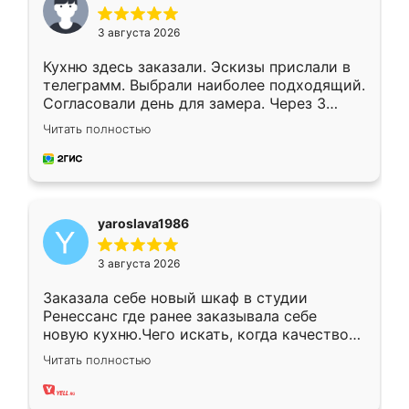
3 августа 2026
Кухню здесь заказали. Эскизы прислали в
телеграмм. Выбрали наиболее подходящий.
Согласовали день для замера. Через 3
недели кухня была уже готова. Остались
Читать полностью
довольны работой. Спасибо Ренессанс
мебель за качественную работу!
yaroslava1986
3 августа 2026
Заказала себе новый шкаф в студии
Ренессанс где ранее заказывала себе
новую кухню.Чего искать, когда качеством
вполне довольна. Служит кухня уже почти
Читать полностью
два года, нареканий нет.