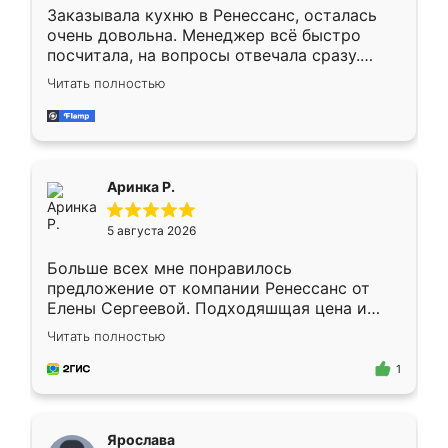
Заказывала кухню в Ренессанс, осталась
очень довольна. Менеджер всё быстро
посчитала, на вопросы отвечала сразу.
Замерщик приехал в субботу, подошёл к
Читать полностью
делу со всей ответственностью. Собрали
за день, ребята работали аккуратно, даже
пыли почти не было. Качество отличное,
ящики ходят плавно, ничего не скрипит.
Всё подошло как влитое.
Аринка Р.
5 августа 2026
Больше всех мне понравилось
предложение от компании Ренессанс от
Елены Сергеевой. Подходяшщая цена и
короткие сроки изготовления. Приехавший
Читать полностью
для замера сотрудник Владислав
предложил по моему эскизу самый
1
подходящий вариант шкафа. Немного его
видоизменил, получилось даже лучше, чем
я хотела.
Ярослава