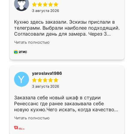
3 августа 2026
Кухню здесь заказали. Эскизы прислали в
телеграмм. Выбрали наиболее подходящий.
Согласовали день для замера. Через 3
недели кухня была уже готова. Остались
Читать полностью
довольны работой. Спасибо Ренессанс
мебель за качественную работу!
yaroslava1986
3 августа 2026
Заказала себе новый шкаф в студии
Ренессанс где ранее заказывала себе
новую кухню.Чего искать, когда качеством
вполне довольна. Служит кухня уже почти
Читать полностью
два года, нареканий нет.