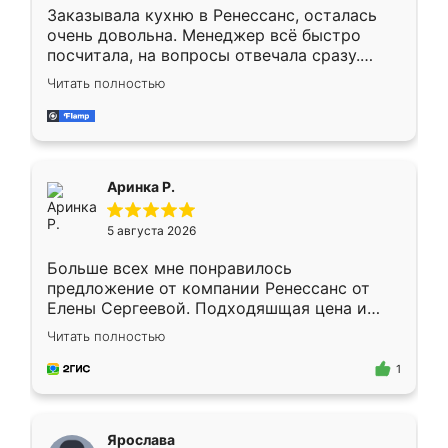
Заказывала кухню в Ренессанс, осталась
очень довольна. Менеджер всё быстро
посчитала, на вопросы отвечала сразу.
Замерщик приехал в субботу, подошёл к
Читать полностью
делу со всей ответственностью. Собрали
за день, ребята работали аккуратно, даже
пыли почти не было. Качество отличное,
ящики ходят плавно, ничего не скрипит.
Всё подошло как влитое.
Аринка Р.
5 августа 2026
Больше всех мне понравилось
предложение от компании Ренессанс от
Елены Сергеевой. Подходяшщая цена и
короткие сроки изготовления. Приехавший
Читать полностью
для замера сотрудник Владислав
предложил по моему эскизу самый
1
подходящий вариант шкафа. Немного его
видоизменил, получилось даже лучше, чем
я хотела.
Ярослава