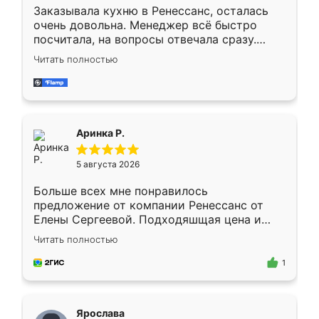
Заказывала кухню в Ренессанс, осталась
очень довольна. Менеджер всё быстро
посчитала, на вопросы отвечала сразу.
Замерщик приехал в субботу, подошёл к
Читать полностью
делу со всей ответственностью. Собрали
за день, ребята работали аккуратно, даже
пыли почти не было. Качество отличное,
ящики ходят плавно, ничего не скрипит.
Всё подошло как влитое.
Аринка Р.
5 августа 2026
Больше всех мне понравилось
предложение от компании Ренессанс от
Елены Сергеевой. Подходяшщая цена и
короткие сроки изготовления. Приехавший
Читать полностью
для замера сотрудник Владислав
предложил по моему эскизу самый
1
подходящий вариант шкафа. Немного его
видоизменил, получилось даже лучше, чем
я хотела.
Ярослава