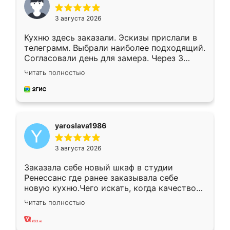
3 августа 2026
Кухню здесь заказали. Эскизы прислали в
телеграмм. Выбрали наиболее подходящий.
Согласовали день для замера. Через 3
недели кухня была уже готова. Остались
Читать полностью
довольны работой. Спасибо Ренессанс
мебель за качественную работу!
yaroslava1986
3 августа 2026
Заказала себе новый шкаф в студии
Ренессанс где ранее заказывала себе
новую кухню.Чего искать, когда качеством
вполне довольна. Служит кухня уже почти
Читать полностью
два года, нареканий нет.