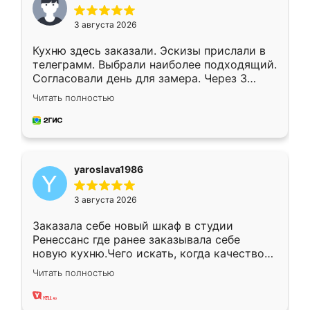
3 августа 2026
Кухню здесь заказали. Эскизы прислали в
телеграмм. Выбрали наиболее подходящий.
Согласовали день для замера. Через 3
недели кухня была уже готова. Остались
Читать полностью
довольны работой. Спасибо Ренессанс
мебель за качественную работу!
yaroslava1986
3 августа 2026
Заказала себе новый шкаф в студии
Ренессанс где ранее заказывала себе
новую кухню.Чего искать, когда качеством
вполне довольна. Служит кухня уже почти
Читать полностью
два года, нареканий нет.