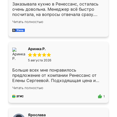
Заказывала кухню в Ренессанс, осталась
очень довольна. Менеджер всё быстро
посчитала, на вопросы отвечала сразу.
Замерщик приехал в субботу, подошёл к
Читать полностью
делу со всей ответственностью. Собрали
за день, ребята работали аккуратно, даже
пыли почти не было. Качество отличное,
ящики ходят плавно, ничего не скрипит.
Всё подошло как влитое.
Аринка Р.
5 августа 2026
Больше всех мне понравилось
предложение от компании Ренессанс от
Елены Сергеевой. Подходяшщая цена и
короткие сроки изготовления. Приехавший
Читать полностью
для замера сотрудник Владислав
предложил по моему эскизу самый
1
подходящий вариант шкафа. Немного его
видоизменил, получилось даже лучше, чем
я хотела.
Ярослава