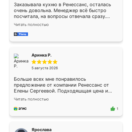
Заказывала кухню в Ренессанс, осталась
очень довольна. Менеджер всё быстро
посчитала, на вопросы отвечала сразу.
Замерщик приехал в субботу, подошёл к
Читать полностью
делу со всей ответственностью. Собрали
за день, ребята работали аккуратно, даже
пыли почти не было. Качество отличное,
ящики ходят плавно, ничего не скрипит.
Всё подошло как влитое.
Аринка Р.
5 августа 2026
Больше всех мне понравилось
предложение от компании Ренессанс от
Елены Сергеевой. Подходяшщая цена и
короткие сроки изготовления. Приехавший
Читать полностью
для замера сотрудник Владислав
предложил по моему эскизу самый
1
подходящий вариант шкафа. Немного его
видоизменил, получилось даже лучше, чем
я хотела.
Ярослава