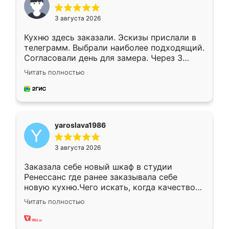
3 августа 2026
Кухню здесь заказали. Эскизы прислали в
телеграмм. Выбрали наиболее подходящий.
Согласовали день для замера. Через 3
недели кухня была уже готова. Остались
Читать полностью
довольны работой. Спасибо Ренессанс
мебель за качественную работу!
yaroslava1986
3 августа 2026
Заказала себе новый шкаф в студии
Ренессанс где ранее заказывала себе
новую кухню.Чего искать, когда качеством
вполне довольна. Служит кухня уже почти
Читать полностью
два года, нареканий нет.