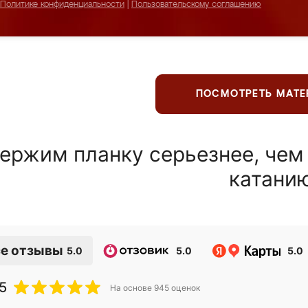
Политике конфиденциальности
|
Пользовательскому соглашению
ПОСМОТРЕТЬ МАТ
ержим планку серьезнее, чем
катани
е отзывы
5.0
5.0
5.0
5
На основе
945
оценок