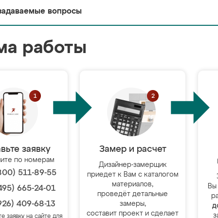
задаваемые вопросы
ма работы
вьте заявку
Замер и расчет
ите по номерам
Дизайнер-замерщик
800) 511-89-55
приедет к Вам с каталогом
материалов,
Вы
495) 665-24-01
проведёт детальные
р
926) 409-68-13
замеры,
д
составит проект и сделает
з
те заявку на сайте для