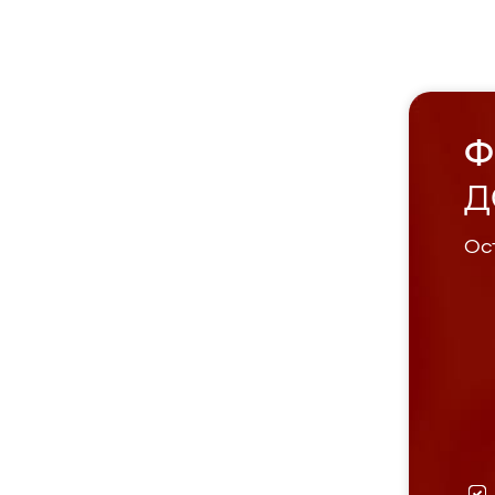
Ф
Д
Ост