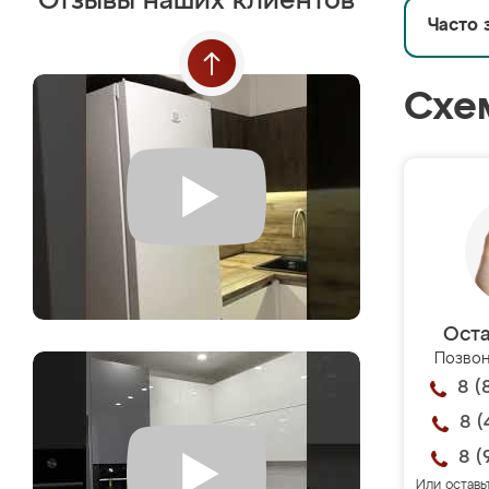
Отзывы наших клиентов
Часто 
Схе
Оста
Позвон
8 (
8 (
8 (
Или оставь