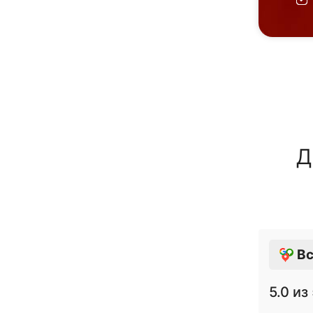
Д
Вс
5.0
из 